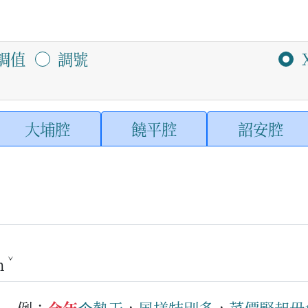
調值
調號
大埔腔
饒平腔
詔安腔
ˇ
n