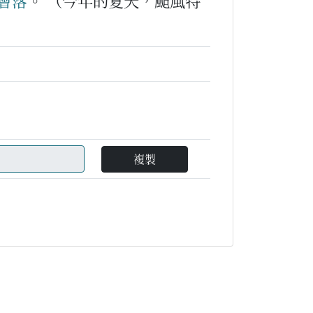
會
落
。
（今年的夏天，颱風特
複製