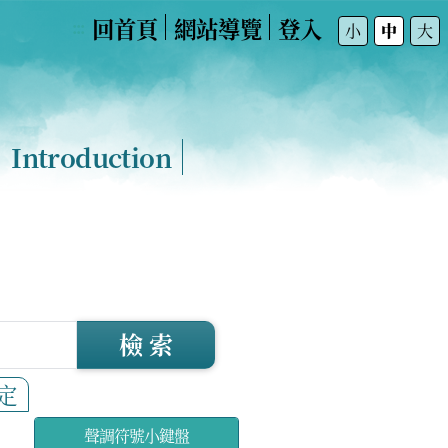
回首頁
網站導覽
登入
:::
小
中
大
Introduction
檢 索
定
聲調符號小鍵盤