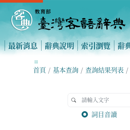
最新消息
辭典說明
索引瀏覽
辭
:::
首頁
基本查詢
查詢結果列表
詞目音讀