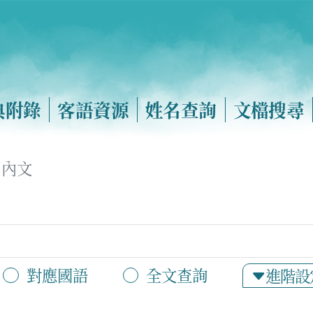
典附錄
客語資源
姓名查詢
文檔搜尋
內文
對應國語
全文查詢
進階設