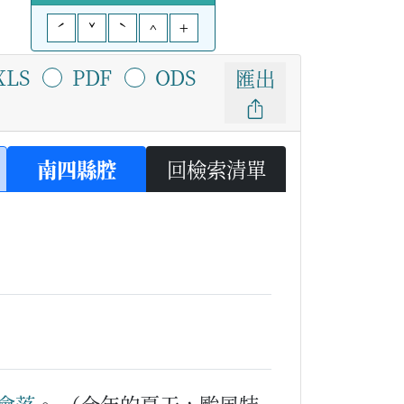
ˊ
ˇ
ˋ
^
+
XLS
PDF
ODS
匯出
南四縣腔
回檢索清單