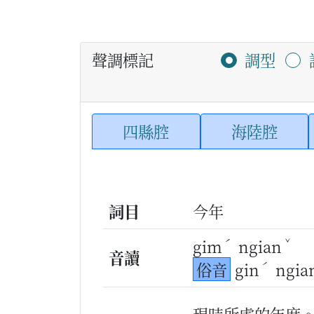
聲調標記
調型
四縣腔
海陸腔
詞目
今年
ˊ
ˇ
gim
ngian
音讀
ˊ
俗音
gin
ngia