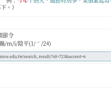
。
例：
今年
个
熱天
，
風搓
特別
多
，
菜
價
緊
起
毋
不下。）
間節令
/m/i/陰平(1/ˊ/24)