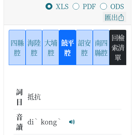
XLS
PDF
ODS
匯出
回檢
四縣
海陸
大埔
饒平
詔安
南四
索清
腔
腔
腔
腔
腔
縣腔
單
詞
抵抗
目
音
ˋ
ˋ
di
kong
讀