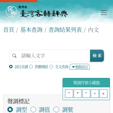
首頁
基本查詢
查詢結果列表
內文
檢 索
詞目音讀
對應國語
全文查詢
進階設定
聲調符號小鍵盤
ˊ
ˇ
ˋ
^
+
聲調標記
調型
調值
調號