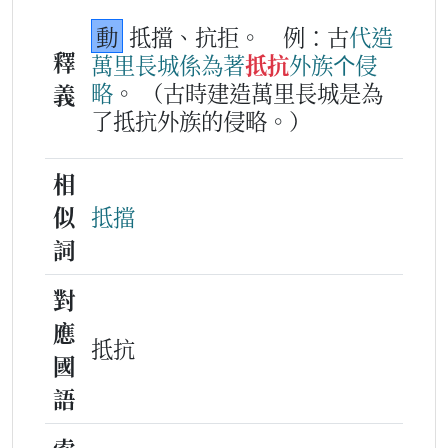
動
抵擋、抗拒。
例：古
代
造
釋
萬
里長
城
係
為著
抵抗
外族
个
侵
略
。
（古時建造萬里長城是為
義
了抵抗外族的侵略。）
相
似
抵擋
詞
對
應
抵抗
國
語