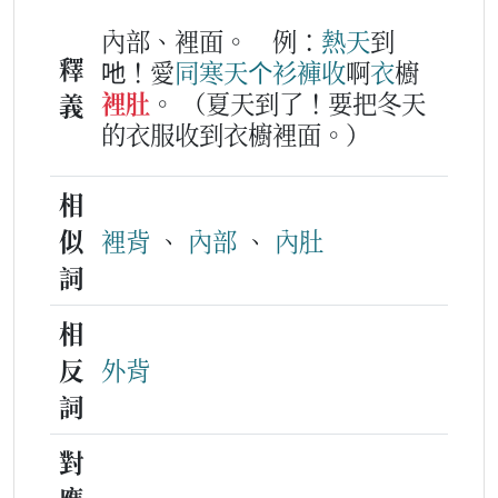
內部、裡面。
例：
熱天
到
釋
吔！愛
同
寒天
个
衫褲
收
啊
衣
櫥
裡肚
。
（夏天到了！要把冬天
義
的衣服收到衣櫥裡面。）
相
似
裡背
、
內部
、
內肚
詞
相
反
外背
詞
對