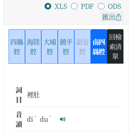
XLS
PDF
ODS
匯出
回檢
四縣
海陸
大埔
饒平
詔安
南四
索清
腔
腔
腔
腔
腔
縣腔
單
詞
裡肚
目
音
ˊ
ˋ
di
du
讀