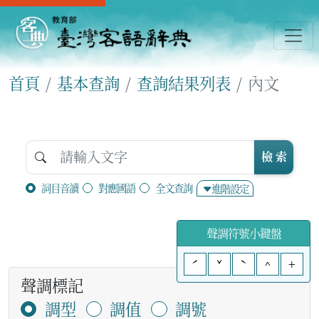
首頁
基本查詢
查詢結果列表
內文
檢 索
詞目音讀
對應國語
全文查詢
進階設定
聲調符號小鍵盤
ˊ
ˇ
ˋ
^
+
聲調標記
調型
調值
調號