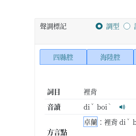
聲調標記
調型
四縣腔
海陸腔
詞目
裡背
ˇ
ˋ
音讀
di
boi
ˇ
卓蘭
：裡背 di
方言點