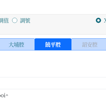
調值
調號
大埔腔
饒平腔
詔安腔
boi^