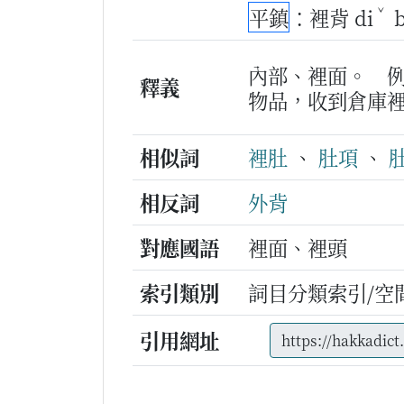
ˇ
平鎮
：裡背 di
內部、裡面。
釋義
物品，收到倉庫
相似詞
裡肚
、
肚項
、
相反詞
外背
對應國語
裡面、裡頭
索引類別
詞目分類索引/空
引用網址