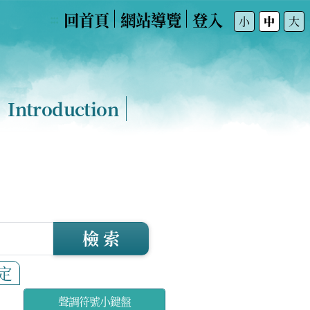
回首頁
網站導覽
登入
:::
小
中
大
Introduction
檢 索
定
聲調符號小鍵盤