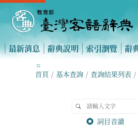
最新消息
辭典說明
索引瀏覽
辭
:::
首頁
基本查詢
查詢結果列表
詞目音讀