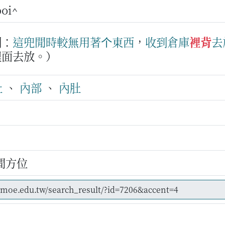
boi^
例：
這兜
閒時
較
無用
著
个
東西
，
收到
倉庫
裡背
去
裡面去放。）
肚
、
內部
、
內肚
間方位