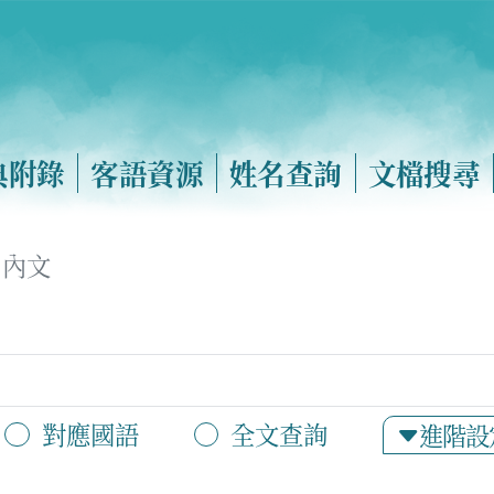
典附錄
客語資源
姓名查詢
文檔搜尋
內文
對應國語
全文查詢
進階設