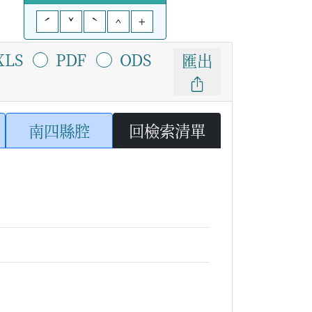
ˊ
ˇ
ˋ
^
+
XLS
PDF
ODS
匯出
南四縣腔
回檢索清單