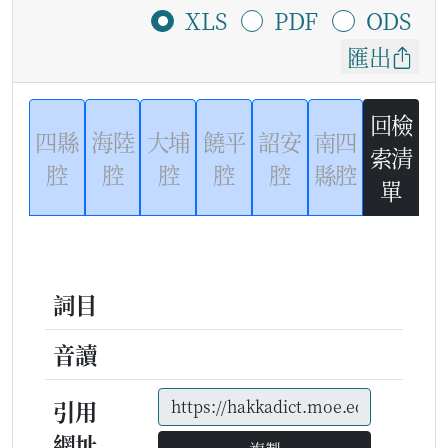
XLS
PDF
ODS
匯出
回檢
四縣
海陸
大埔
饒平
詔安
南四
索清
腔
腔
腔
腔
腔
縣腔
單
詞目
音讀
引用
網址