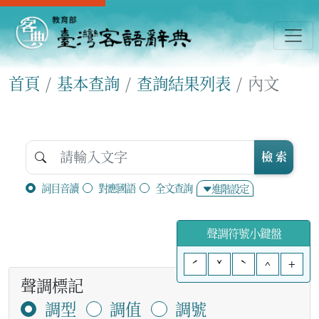
首頁
基本查詢
查詢結果列表
內文
檢 索
詞目音讀
對應國語
全文查詢
進階設定
聲調符號小鍵盤
ˊ
ˇ
ˋ
^
+
聲調標記
調型
調值
調號