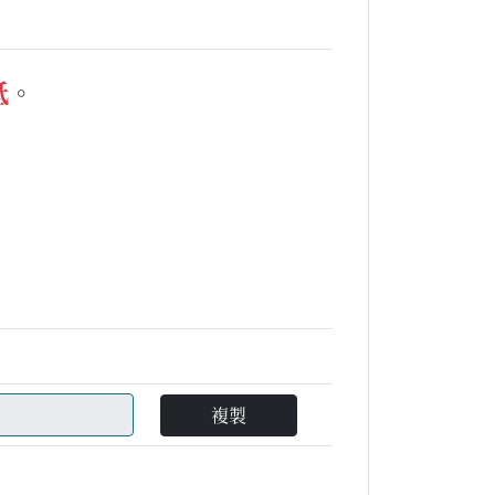
低
。
複製