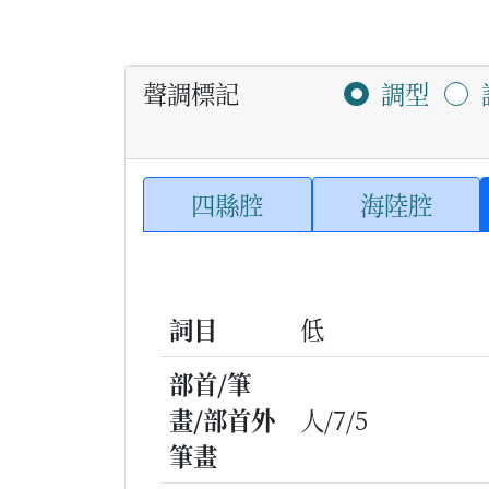
聲調標記
調型
四縣腔
海陸腔
詞目
低
部首/筆
畫/部首外
人/7/5
筆畫