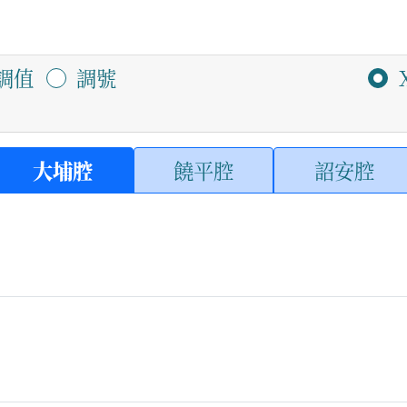
調值
調號
大埔腔
饒平腔
詔安腔