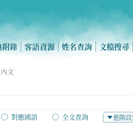
典附錄
客語資源
姓名查詢
文檔搜尋
內文
對應國語
全文查詢
進階設