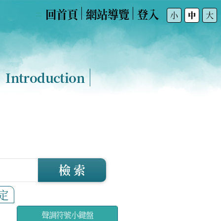
回首頁
網站導覽
登入
:::
小
中
大
Introduction
檢 索
定
聲調符號小鍵盤