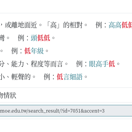
小，或離地面近。「高」的相對。
例：
高
高
低
彎。
例：
頭
低
低
。
。
例：
低
年級
。
身分、能力、程度等而言。
例：
眼
高手
低
。
很小、輕聲的。
例：
低
言
細
語
。
物情狀