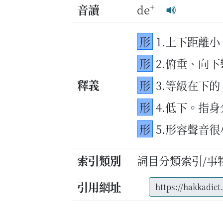
+
音讀
de
形
1.上下距離
形
2.俯垂、向下
釋義
形
3.等級在下的
形
4.低下。指
形
5.形容聲音
索引類別
詞目分類索引/事
引用網址