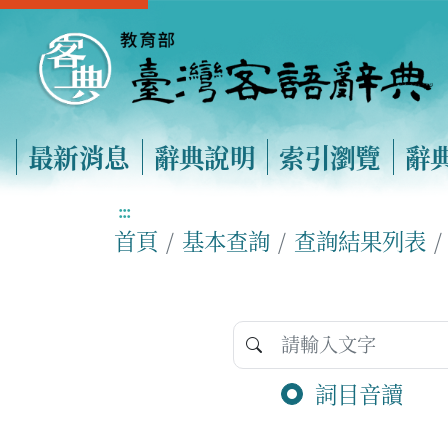
最新消息
辭典說明
索引瀏覽
辭
:::
首頁
基本查詢
查詢結果列表
詞目音讀