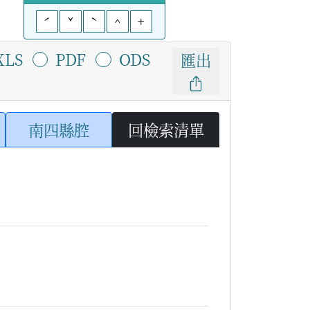
ˊ
ˇ
ˋ
^
+
XLS
PDF
ODS
匯出
南四縣腔
回檢索清單