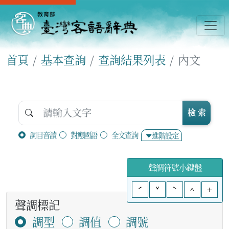
首頁
基本查詢
查詢結果列表
內文
檢 索
詞目音讀
對應國語
全文查詢
進階設定
聲調符號小鍵盤
ˊ
ˇ
ˋ
^
+
聲調標記
調型
調值
調號