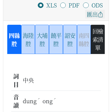
XLS
PDF
ODS
匯出
回檢
四縣
海陸
大埔
饒平
詔安
南四
索清
腔
腔
腔
腔
腔
縣腔
單
詞
中央
目
音
ˊ
ˊ
dung
ong
讀