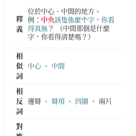
位於中心、中間的地方。
釋
例：
中央
該隻
係麼个
字
，
你
看
得
真
無
？
（中間那個是什麼
義
字，你看得清楚嗎？）
相
似
中心
、
中間
詞
相
反
邊脣 、
脣項
、
四圍
、 兩片
詞
對