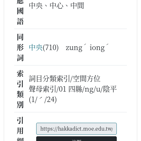
應
中央、中心、中間
國
語
同
ˊ
ˊ
形
中央
(710) zung
iong
詞
索
詞目分類索引/空間方位
引
聲母索引/01 四縣/ng/u/陰平
類
(1/ˊ/24)
別
引
用
網