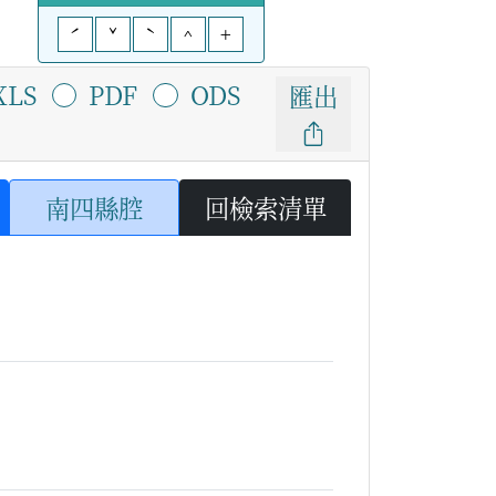
ˊ
ˇ
ˋ
^
+
XLS
PDF
ODS
匯出
南四縣腔
回檢索清單