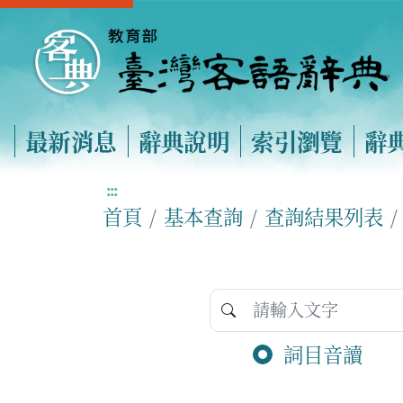
最新消息
辭典說明
索引瀏覽
辭
:::
首頁
基本查詢
查詢結果列表
詞目音讀