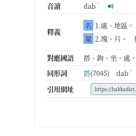
ˊ
音讀
dab
名
1.處、地區。
釋義
量
2.塊、片。
對應國語
搭、鉤、坐、處
ˊ
同形詞
搭
(7045) dab
引用網址