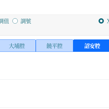
調值
調號
大埔腔
饒平腔
詔安腔