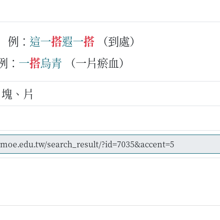
例：
這
一
搭
遐
一
搭
（到處）
例：
一
搭
烏青
（一片瘀血）
、塊、片