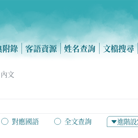
典附錄
客語資源
姓名查詢
文檔搜尋
內文
對應國語
全文查詢
進階設