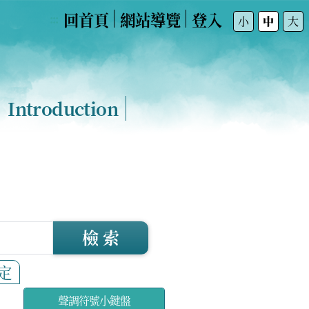
回首頁
網站導覽
登入
:::
小
中
大
Introduction
檢 索
定
聲調符號小鍵盤