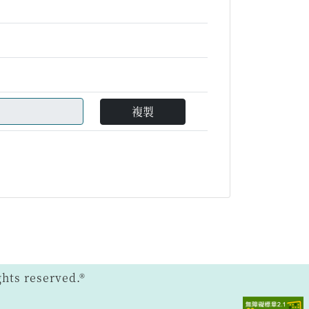
複製
ts reserved.®