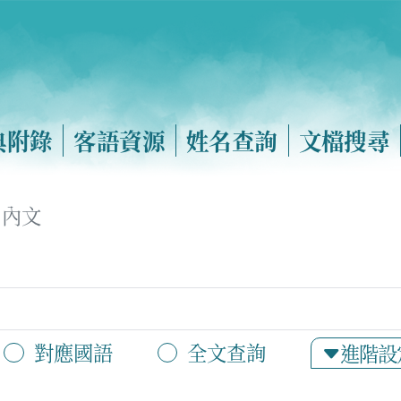
典附錄
客語資源
姓名查詢
文檔搜尋
內文
對應國語
全文查詢
進階設