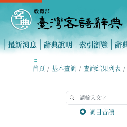
最新消息
辭典說明
索引瀏覽
辭
:::
首頁
基本查詢
查詢結果列表
詞目音讀