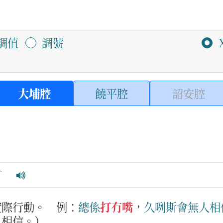
調值
調號
大埔腔
饒平腔
詔安腔
ˋ
實際行動。
例：
總係
打冇嘴
，
久
咧
斯
會
無
人
相
人相信。）