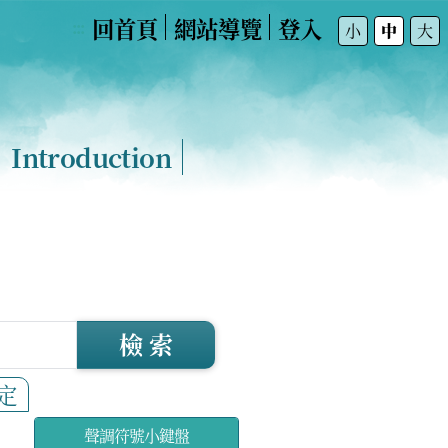
回首頁
網站導覽
登入
:::
小
中
大
Introduction
檢 索
定
聲調符號小鍵盤