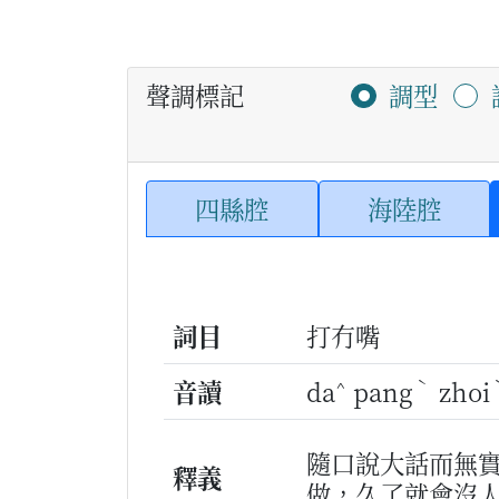
聲調標記
調型
四縣腔
海陸腔
詞目
打冇嘴
^
ˋ
音讀
da
pang
zhoi
隨口說大話而無
釋義
做，久了就會沒