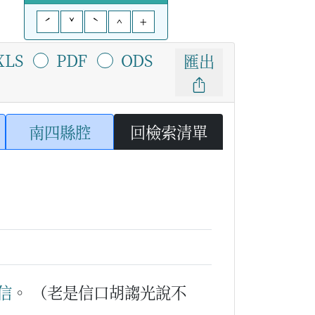
ˊ
ˇ
ˋ
^
+
XLS
PDF
ODS
匯出
南四縣腔
回檢索清單
信
。
（老是信口胡謅光說不