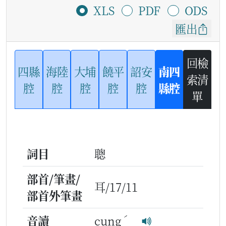
XLS
PDF
ODS
匯出
回檢
四縣
海陸
大埔
饒平
詔安
南四
索清
腔
腔
腔
腔
腔
縣腔
單
詞目
聰
部首/筆畫/
耳/17/11
部首外筆畫
ˊ
音讀
cung