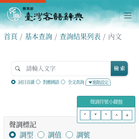
首頁
基本查詢
查詢結果列表
內文
檢 索
詞目音讀
對應國語
全文查詢
進階設定
聲調符號小鍵盤
ˊ
ˇ
ˋ
^
+
聲調標記
調型
調值
調號