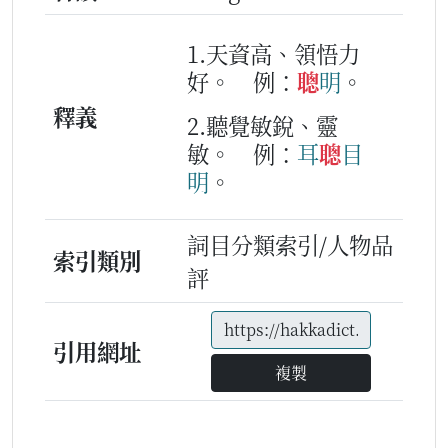
1.天資高、領悟力
好。
例：
聰
明
。
釋義
2.聽覺敏銳、靈
敏。
例：
耳
聰
目
明
。
詞目分類索引/人物品
索引類別
評
引用網址
複製