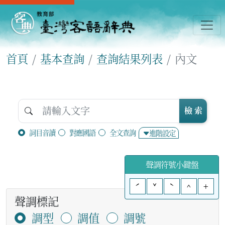
首頁
基本查詢
查詢結果列表
內文
檢 索
詞目音讀
對應國語
全文查詢
進階設定
聲調符號小鍵盤
ˊ
ˇ
ˋ
^
+
聲調標記
調型
調值
調號