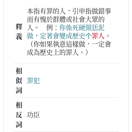
本指有罪的人，引申指做錯事
而有愧於群體或社會大眾的
釋
人。
例：
你
係
死
硬頸
恁泥
做
，
定著
會
變
成
歷史
个
罪人
。
義
（你如果執意這樣做，一定會
成為歷史上的罪人。）
相
似
罪犯
詞
相
反
功臣
詞