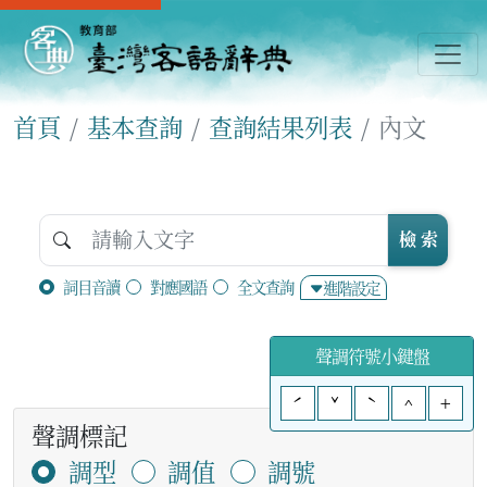
首頁
基本查詢
查詢結果列表
內文
檢 索
詞目音讀
對應國語
全文查詢
進階設定
聲調符號小鍵盤
ˊ
ˇ
ˋ
^
+
聲調標記
調型
調值
調號