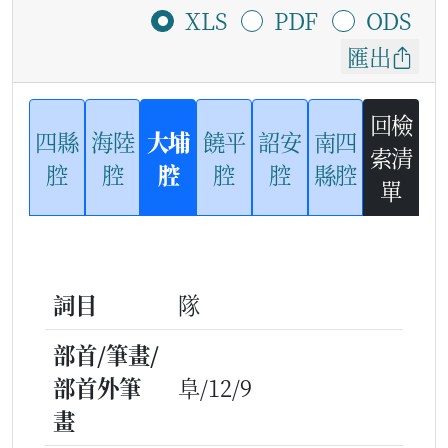
XLS
PDF
ODS
匯出
回檢
四縣
海陸
大埔
饒平
詔安
南四
索清
腔
腔
腔
腔
腔
縣腔
單
詞目
隊
部首/筆畫/
部首外筆
阜/12/9
畫