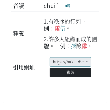
ˋ
音讀
chui
1.有秩序的行列。
例：
隊
伍
。
釋義
2.許多人組織而成的團
體。
例：
探
險
隊
。
引用網址
複製