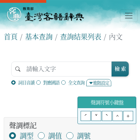
首頁
基本查詢
查詢結果列表
內文
檢 索
詞目音讀
對應國語
全文查詢
進階設定
聲調符號小鍵盤
ˊ
ˇ
ˋ
^
+
聲調標記
調型
調值
調號