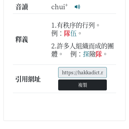
+
音讀
chui
1.有秩序的行列。
例：
隊
伍
。
釋義
2.許多人組織而成的團
體。
例：
探
險
隊
。
引用網址
複製