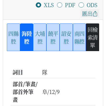
XLS
PDF
ODS
匯出
回檢
四縣
海陸
大埔
饒平
詔安
南四
索清
腔
腔
腔
腔
腔
縣腔
單
詞目
隊
部首/筆畫/
部首外筆
阜/12/9
畫