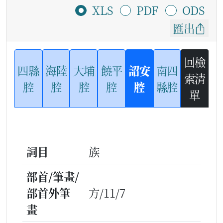
XLS
PDF
ODS
匯出
回檢
四縣
海陸
大埔
饒平
詔安
南四
索清
腔
腔
腔
腔
腔
縣腔
單
詞目
族
部首/筆畫/
部首外筆
方/11/7
畫