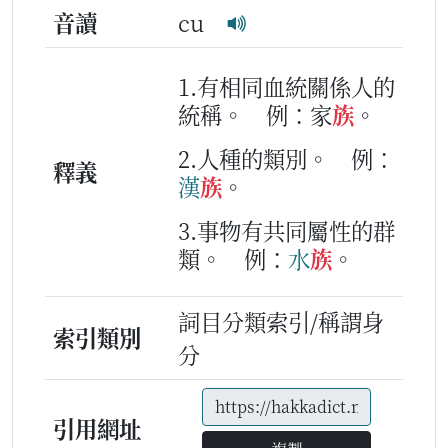
音讀
cu
1.有相同血統關係人的
統稱。
例：家
族
。
2.人種的類別。
例：
釋義
漢
族
。
3.事物有共同屬性的群
類。
例：
水
族
。
詞目分類索引/稱謂身
索引類別
分
引用網址