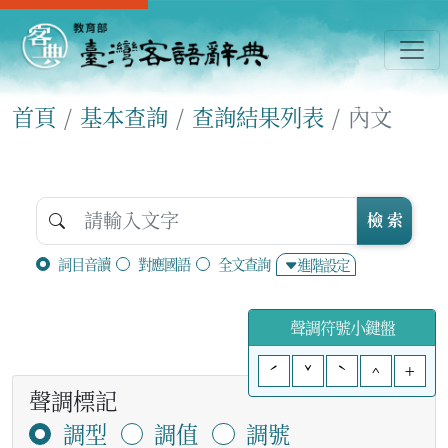
首頁
基本查詢
查詢結果列表
內文
檢 索
詞目音讀
對應國語
全文查詢
進階設定
聲調符號小鍵盤
ˊ
ˇ
ˋ
^
+
聲調標記
調型
調值
調號