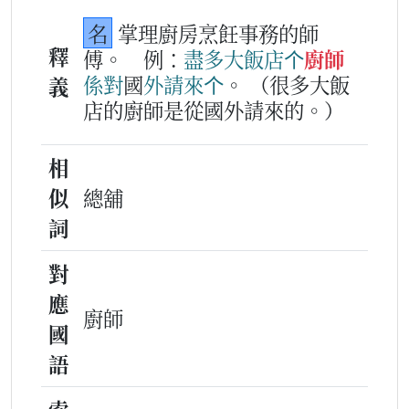
名
掌理廚房烹飪事務的師
釋
傅。
例：
盡多
大
飯店
个
廚師
係
對
國
外
請
來
个
。
（很多大飯
義
店的廚師是從國外請來的。）
相
似
總舖
詞
對
應
廚師
國
語