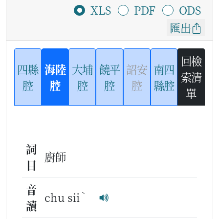
XLS
PDF
ODS
匯出
回檢
四縣
海陸
大埔
饒平
詔安
南四
索清
腔
腔
腔
腔
腔
縣腔
單
詞
廚師
目
音
ˋ
chu sii
讀