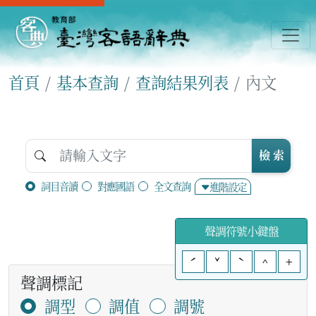
首頁
基本查詢
查詢結果列表
內文
檢 索
詞目音讀
對應國語
全文查詢
進階設定
聲調符號小鍵盤
ˊ
ˇ
ˋ
^
+
聲調標記
調型
調值
調號