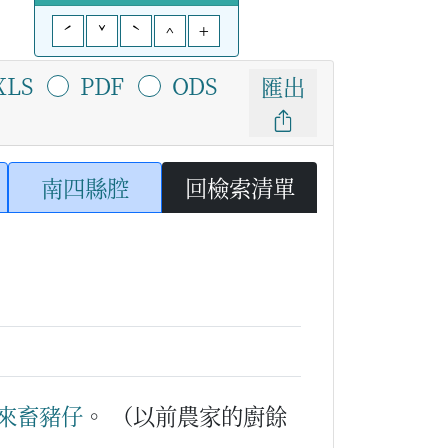
ˊ
ˇ
ˋ
^
+
XLS
PDF
ODS
匯出
南四縣腔
回檢索清單
來
畜豬仔
。
（以前農家的廚餘