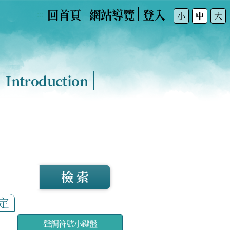
回首頁
網站導覽
登入
:::
小
中
大
Introduction
檢 索
定
聲調符號小鍵盤