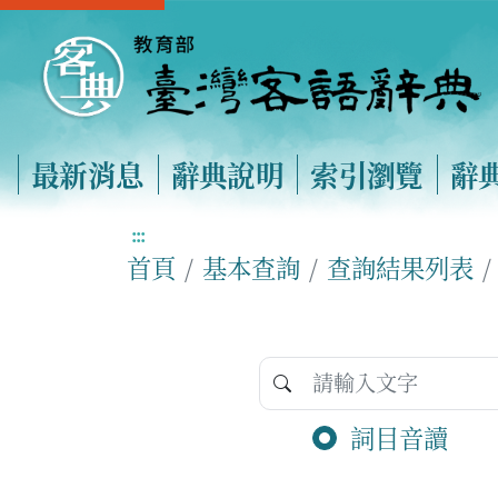
最新消息
辭典說明
索引瀏覽
辭
:::
首頁
基本查詢
查詢結果列表
詞目音讀