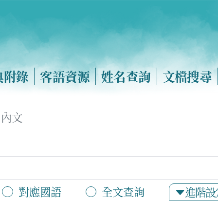
典附錄
客語資源
姓名查詢
文檔搜尋
內文
對應國語
全文查詢
進階設