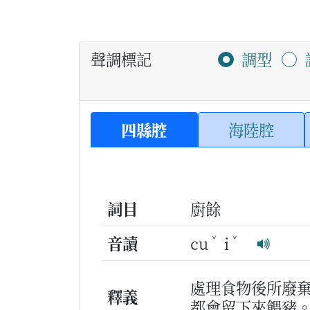
聲調標記
調型
四縣腔
海陸腔
詞目
廚餘
ˇ
ˇ
音讀
cu
i
處理食物後所廢
釋義
都會留下來餵豬