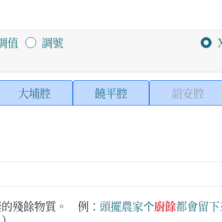
調值
調號
大埔腔
饒平腔
詔安腔
棄的殘餘物質。
例：
頭擺
農家
个
廚餘
都會
留
下
。）