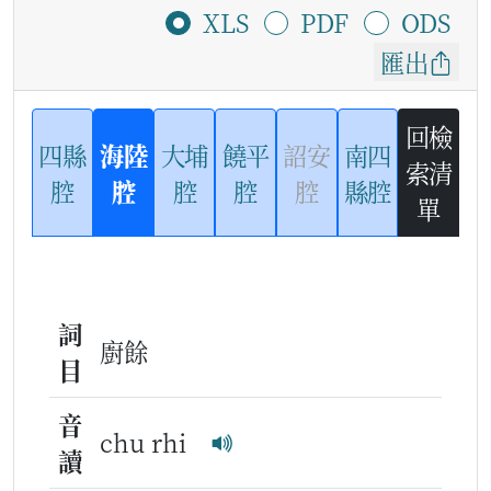
XLS
PDF
ODS
匯出
回檢
四縣
海陸
大埔
饒平
詔安
南四
索清
腔
腔
腔
腔
腔
縣腔
單
詞
廚餘
目
音
chu rhi
讀