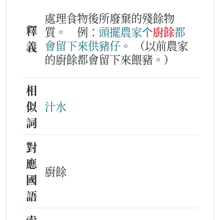
處理食物後所廢棄的殘餘物
釋
質。
例：
頭擺
農家
个
廚餘
都
會
留
下
來
供豬仔
。
（以前農家
義
的廚餘都會留下來餵豬。）
相
似
汁水
詞
對
應
廚餘
國
語