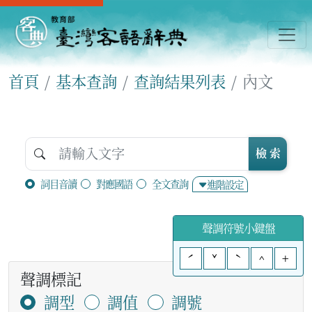
首頁
基本查詢
查詢結果列表
內文
檢 索
詞目音讀
對應國語
全文查詢
進階設定
聲調符號小鍵盤
ˊ
ˇ
ˋ
^
+
聲調標記
調型
調值
調號