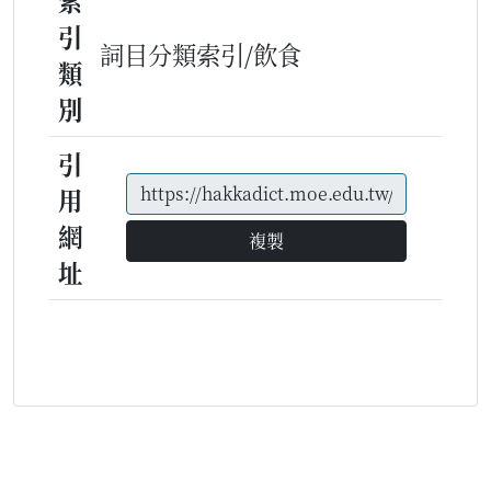
索
引
詞目分類索引/飲食
類
別
引
用
網
複製
址