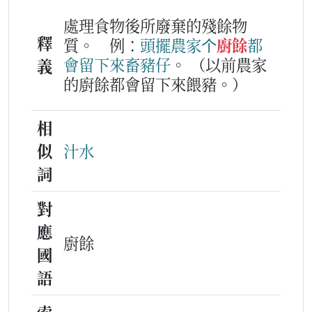
處理食物後所廢棄的殘餘物
釋
質。
例：
頭擺
農家
个
廚餘
都
會
留
下
來
畜豬仔
。
（以前農家
義
的廚餘都會留下來餵豬。）
相
似
汁水
詞
對
應
廚餘
國
語