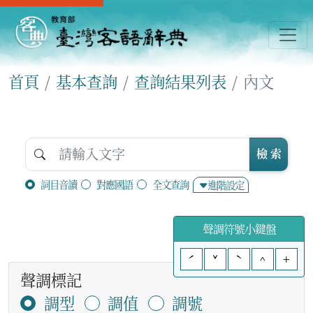
首頁
基本查詢
查詢結果列表
內文
檢 索
詞目音讀
對應國語
全文查詢
進階設定
聲調符號小鍵盤
ˊ
ˇ
ˋ
^
+
聲調標記
調型
調值
調號