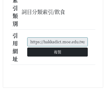
索
引
詞目分類索引/飲食
類
別
引
用
網
複製
址