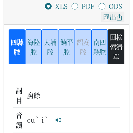
XLS
PDF
ODS
匯出
回檢
四縣
海陸
大埔
饒平
詔安
南四
索清
腔
腔
腔
腔
腔
縣腔
單
詞
廚餘
目
音
ˇ
ˇ
cu
i
讀