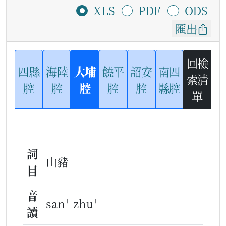
XLS
PDF
ODS
匯出
回檢
四縣
海陸
大埔
饒平
詔安
南四
索清
腔
腔
腔
腔
腔
縣腔
單
詞
山豬
目
音
+
+
san
zhu
讀