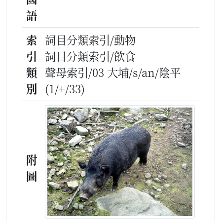
語
索
詞目分類索引/動物
引
詞目分類索引/飲食
類
聲母索引/03 大埔/s/an/陰平
別
(1/+/33)
附
圖