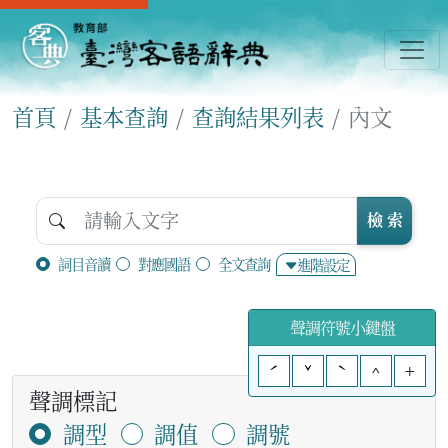
首頁
基本查詢
查詢結果列表
內文
檢 索
詞目音讀
對應國語
全文查詢
進階設定
聲調符號小鍵盤
ˊ
ˇ
ˋ
^
+
聲調標記
調型
調值
調號