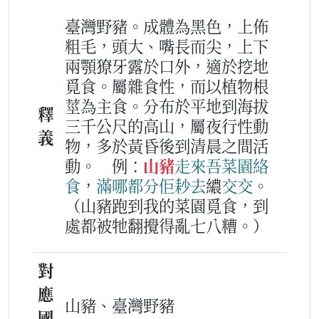
臺灣野豬。成體為黑色，上佈
粗毛，頭大、嘴長而尖，上下
兩顎獠牙露於口外，適於挖地
覓食。屬雜食性，而以植物根
莖為主食。分布於平地到海拔
釋
三千公尺的高山，屬夜行性動
義
物，多於黃昏後到清晨之間活
動。
例：
山豬
走
來
吾
菜園
絡
食
，
滿哪
都
分
佢
耖
去
繷
交
交
。
（山豬跑到我的菜園覓食，到
處都被牠翻攪得亂七八糟。）
對
應
山豬、臺灣野豬
國