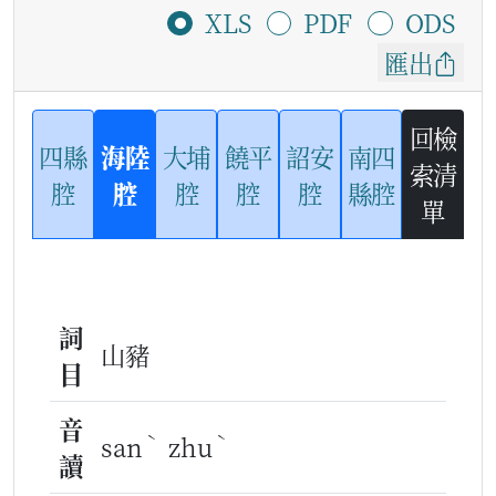
XLS
PDF
ODS
匯出
回檢
四縣
海陸
大埔
饒平
詔安
南四
索清
腔
腔
腔
腔
腔
縣腔
單
詞
山豬
目
音
ˋ
ˋ
san
zhu
讀