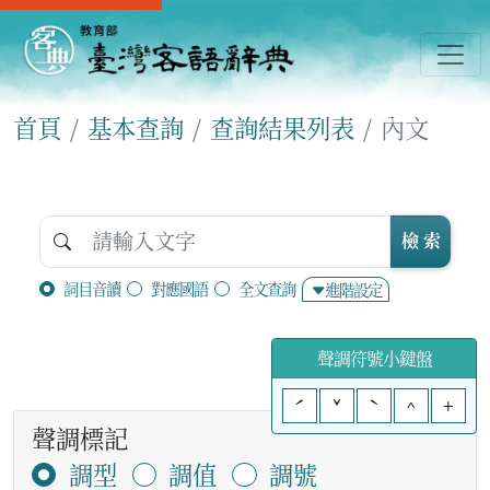
首頁
基本查詢
查詢結果列表
內文
檢 索
詞目音讀
對應國語
全文查詢
進階設定
聲調符號小鍵盤
ˊ
ˇ
ˋ
^
+
聲調標記
調型
調值
調號