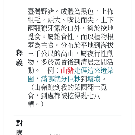
臺灣野豬。成體為黑色，上佈
粗毛，頭大、嘴長而尖，上下
兩顎獠牙露於口外，適於挖地
覓食。屬雜食性，而以植物根
莖為主食。分布於平地到海拔
釋
三千公尺的高山，屬夜行性動
物，多於黃昏後到清晨之間活
義
動。
例：
山豬
走
𠊎
這
來
逩
菜
園
，
滿哪
就
分
佢
耖
到
壞
壞
。
（山豬跑到我的菜園翻土覓
食，到處都被挖得亂七八
糟。）
對
應