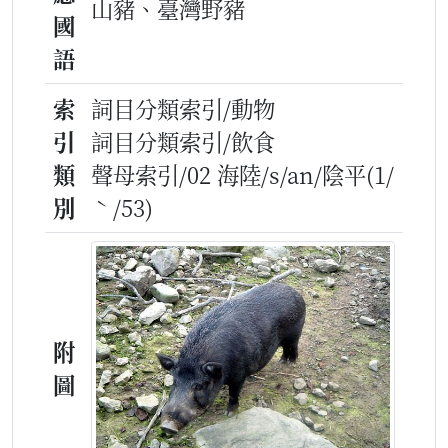
山豬、臺灣野豬
國
語
索
詞目分類索引/動物
引
詞目分類索引/飲食
類
聲母索引/02 海陸/s/an/陰平(1/
別
ˋ/53)
附
圖