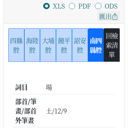
XLS
PDF
ODS
匯出
回檢
四縣
海陸
大埔
饒平
詔安
南四
索清
腔
腔
腔
腔
腔
縣腔
單
詞目
場
部首/筆
畫/部首
土/12/9
外筆畫