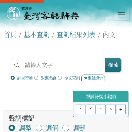
首頁
基本查詢
查詢結果列表
內文
檢 索
詞目音讀
對應國語
全文查詢
進階設定
聲調符號小鍵盤
ˊ
ˇ
ˋ
^
+
聲調標記
調型
調值
調號