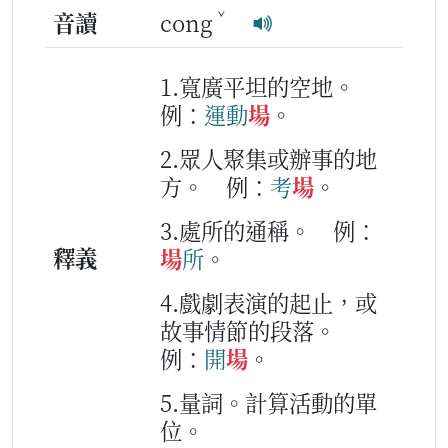
ˇ
音讀
cong
1.寬廣平坦的空地。
例：
運動
場
。
2.眾人聚集或辦事的地
方。
例：
考
場
。
3.處所的通稱。
例：
釋義
場
所
。
4.戲劇表演的起止，或
故事情節的段落。
例：
開
場
。
5.量詞。計算活動的單
位。