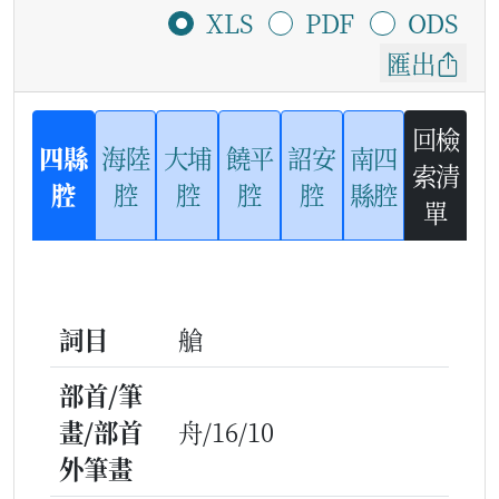
XLS
PDF
ODS
匯出
回檢
四縣
海陸
大埔
饒平
詔安
南四
索清
腔
腔
腔
腔
腔
縣腔
單
詞目
艙
部首/筆
畫/部首
舟/16/10
外筆畫