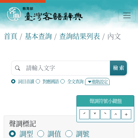
首頁
基本查詢
查詢結果列表
內文
檢 索
詞目音讀
對應國語
全文查詢
進階設定
聲調符號小鍵盤
ˊ
ˇ
ˋ
^
+
聲調標記
調型
調值
調號