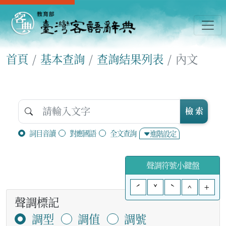
首頁
基本查詢
查詢結果列表
內文
檢 索
詞目音讀
對應國語
全文查詢
進階設定
聲調符號小鍵盤
ˊ
ˇ
ˋ
^
+
聲調標記
調型
調值
調號