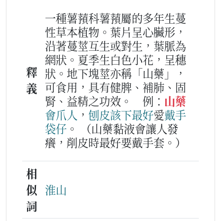
一種薯蕷科薯蕷屬的多年生蔓
性草本植物。葉片呈心臟形，
沿著蔓莖互生或對生，葉脈為
網狀。夏季生白色小花，呈穗
釋
狀。地下塊莖亦稱「山藥」，
可食用，具有健脾、補肺、固
義
腎、益精之功效。
例：
山藥
會
爪
人
，
刨
皮
該下
最好
愛
戴
手
袋仔
。
（山藥黏液會讓人發
癢，削皮時最好要戴手套。）
相
似
淮山
詞