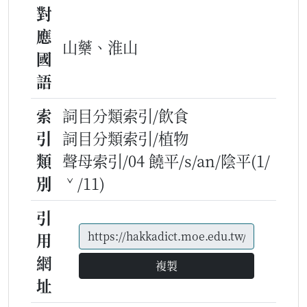
對
應
山藥、淮山
國
語
索
詞目分類索引/飲食
引
詞目分類索引/植物
類
聲母索引/04 饒平/s/an/陰平(1/
別
ˇ/11)
引
用
網
複製
址