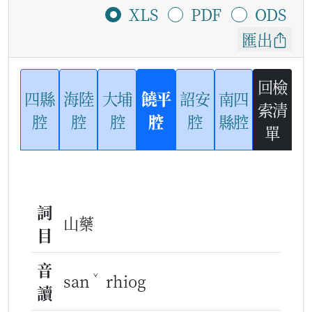
XLS
PDF
ODS
匯出
回檢
四縣
海陸
大埔
饒平
詔安
南四
索清
腔
腔
腔
腔
腔
縣腔
單
詞
山藥
目
音
ˇ
san
rhiog
讀