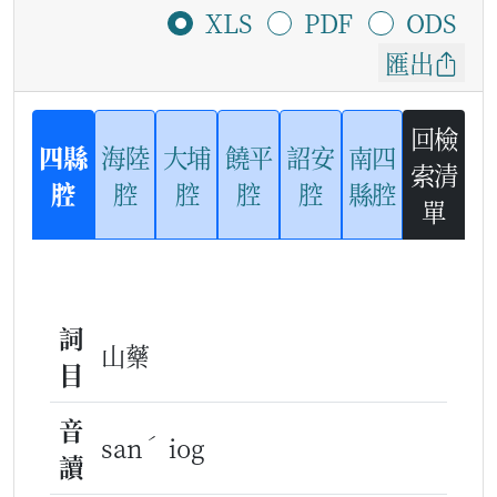
XLS
PDF
ODS
匯出
回檢
四縣
海陸
大埔
饒平
詔安
南四
索清
腔
腔
腔
腔
腔
縣腔
單
詞
山藥
目
音
ˊ
san
iog
讀