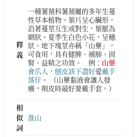
一種薯蕷科薯蕷屬的多年生蔓
性草本植物。葉片呈心臟形，
沿著蔓莖互生或對生，葉脈為
網狀。夏季生白色小花，呈穗
釋
狀。地下塊莖亦稱「山藥」，
可食用，具有健脾、補肺、固
義
腎、益精之功效。
例：
山藥
會
爪
人
，
刨
皮
該下
盡好
愛
戴
手
落仔
。
（山藥黏液會讓人發
癢，削皮時最好要戴手套。）
相
似
淮山
詞