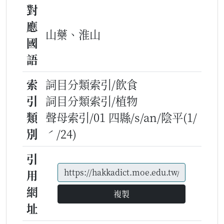
對
應
山藥、淮山
國
語
索
詞目分類索引/飲食
引
詞目分類索引/植物
類
聲母索引/01 四縣/s/an/陰平(1/
別
ˊ/24)
引
用
網
複製
址