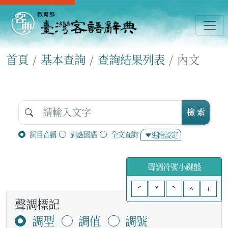
首頁
基本查詢
查詢結果列表
內文
檢 索
詞目音讀
對應國語
全文查詢
進階設定
聲調符號小鍵盤
ˊ
ˇ
ˋ
^
+
聲調標記
調型
調值
調號