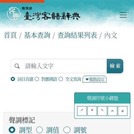
首頁
基本查詢
查詢結果列表
內文
檢 索
詞目音讀
對應國語
全文查詢
進階設定
聲調符號小鍵盤
ˊ
ˇ
ˋ
^
+
聲調標記
調型
調值
調號