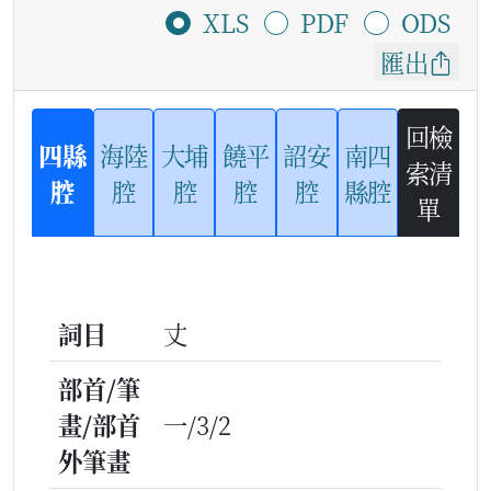
XLS
PDF
ODS
匯出
回檢
四縣
海陸
大埔
饒平
詔安
南四
索清
腔
腔
腔
腔
腔
縣腔
單
詞目
丈
部首/筆
畫/部首
一/3/2
外筆畫