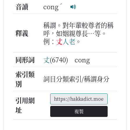
ˊ
音讀
cong
稱謂。對年輩較尊者的稱
釋義
呼，如姻親尊長…等。
例：
丈
人老
。
同形詞
丈
(6740) cong
索引類
詞目分類索引/稱謂身分
別
引用網
址
複製