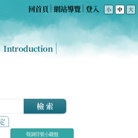
回首頁
網站導覽
登入
:::
小
中
大
Introduction
檢 索
定
聲調符號小鍵盤