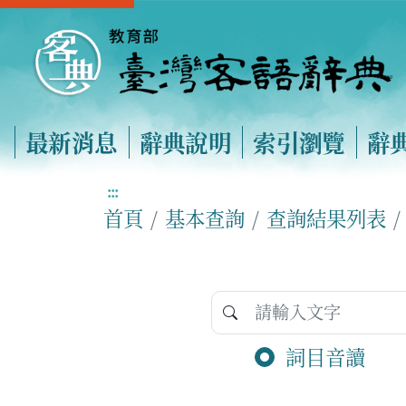
最新消息
辭典說明
索引瀏覽
辭
:::
首頁
基本查詢
查詢結果列表
詞目音讀