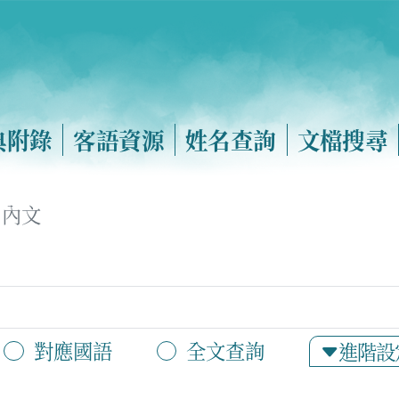
典附錄
客語資源
姓名查詢
文檔搜尋
內文
對應國語
全文查詢
進階設