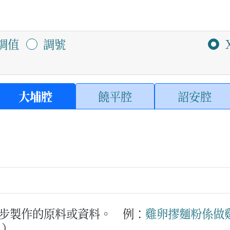
調值
調號
大埔腔
饒平腔
詔安腔
步製作的原料或資料。
例：
雞卵
摎
麵粉
係
做
。）