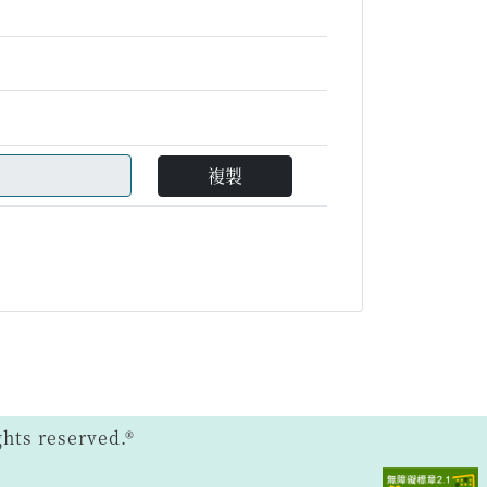
複製
ts reserved.®