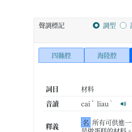
聲調標記
調型
四縣腔
海陸腔
詞目
材料
ˇ
ˋ
音讀
cai
liau
名
所有可供進一
釋義
是做蛋糕的材料