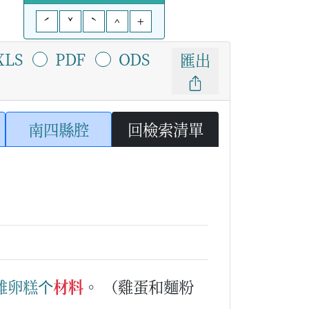
ˊ
ˇ
ˋ
^
+
XLS
PDF
ODS
匯出
南四縣腔
回檢索清單
雞卵糕
个
材料
。
（雞蛋和麵粉