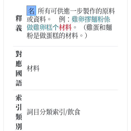
名
所有可供進一步製作的原料
釋
或資料。
例：
雞卵
摎
麵粉
係
做
雞卵糕
个
材料
。
（雞蛋和麵
義
粉是做蛋糕的材料。）
對
應
材料
國
語
索
引
詞目分類索引/飲食
類
別