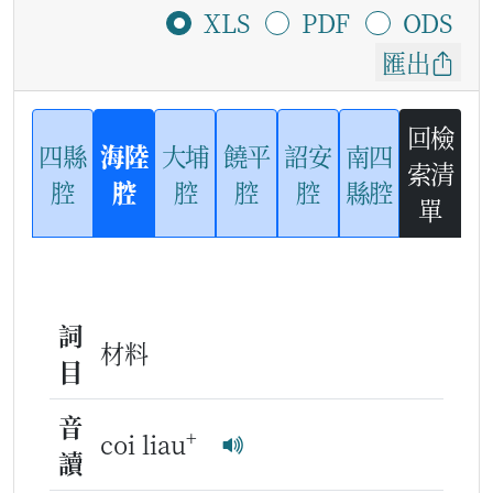
XLS
PDF
ODS
匯出
回檢
四縣
海陸
大埔
饒平
詔安
南四
索清
腔
腔
腔
腔
腔
縣腔
單
詞
材料
目
音
+
coi liau
讀