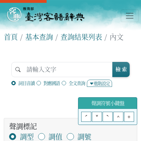
首頁
基本查詢
查詢結果列表
內文
檢 索
詞目音讀
對應國語
全文查詢
進階設定
聲調符號小鍵盤
ˊ
ˇ
ˋ
^
+
聲調標記
調型
調值
調號