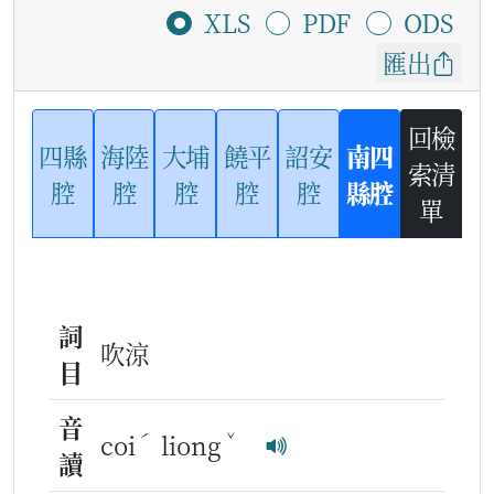
XLS
PDF
ODS
匯出
回檢
四縣
海陸
大埔
饒平
詔安
南四
索清
腔
腔
腔
腔
腔
縣腔
單
詞
吹涼
目
音
ˊ
ˇ
coi
liong
讀