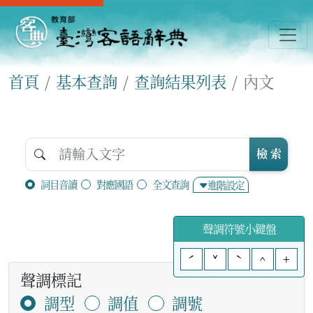
首頁
基本查詢
查詢結果列表
內文
檢 索
詞目音讀
對應國語
全文查詢
進階設定
聲調符號小鍵盤
ˊ
ˇ
ˋ
^
+
聲調標記
調型
調值
調號