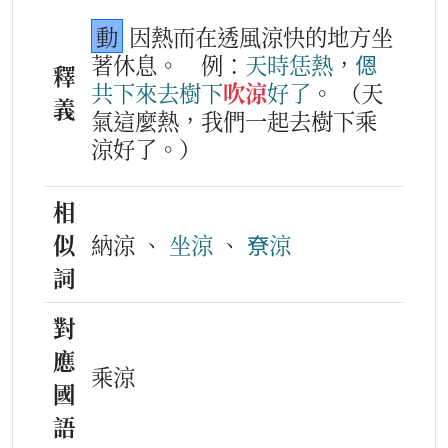
動
因熱而在透風涼快的地方坐
著休息。
例：
天時
恁
熱
，
𫣆
釋
共下
來去
樹下
吹涼
好
了
。
（天
義
氣這麼熱，我們一起去樹下乘
涼好了。）
相
似
納涼 、
坐涼
、
尞涼
詞
對
應
乘涼
國
語