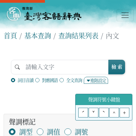
首頁
基本查詢
查詢結果列表
內文
檢 索
詞目音讀
對應國語
全文查詢
進階設定
聲調符號小鍵盤
ˊ
ˇ
ˋ
^
+
聲調標記
調型
調值
調號