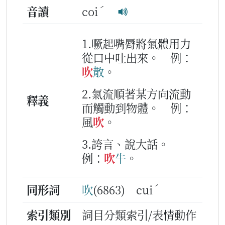
ˊ
音讀
coi
1.噘起嘴脣將氣體用力
從口中吐出來。
例：
吹
散
。
2.氣流順著某方向流動
釋義
而觸動到物體。
例：
風
吹
。
3.誇言、說大話。
例：
吹
牛
。
ˊ
同形詞
吹
(6863) cui
索引類別
詞目分類索引/表情動作