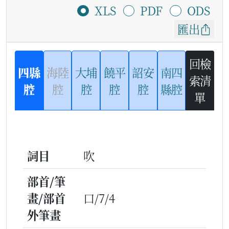
XLS
PDF
ODS
匯出
回檢
四縣
海陸
大埔
饒平
詔安
南四
索清
腔
腔
腔
腔
腔
縣腔
單
詞目
吹
部首/筆
畫/部首
口/7/4
外筆畫