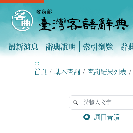
最新消息
辭典說明
索引瀏覽
辭
:::
首頁
基本查詢
查詢結果列表
詞目音讀