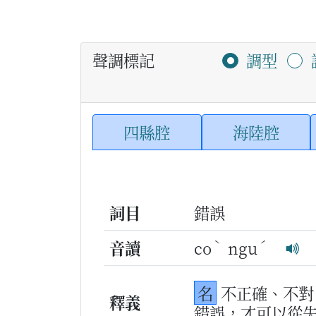
聲調標記
調型
四縣腔
海陸腔
詞目
錯誤
ˋ
ˊ
音讀
co
ngu
名
不正確、不對
釋義
錯誤，才可以從