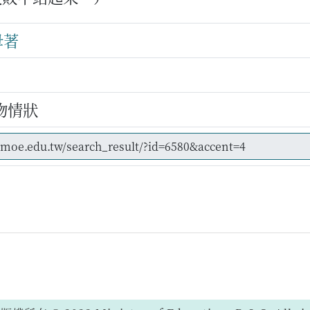
毋著
物情狀