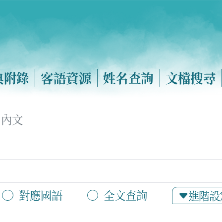
典附錄
客語資源
姓名查詢
文檔搜尋
內文
對應國語
全文查詢
進階設