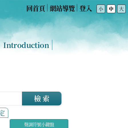
回首頁
網站導覽
登入
:::
小
中
大
Introduction
檢 索
定
聲調符號小鍵盤