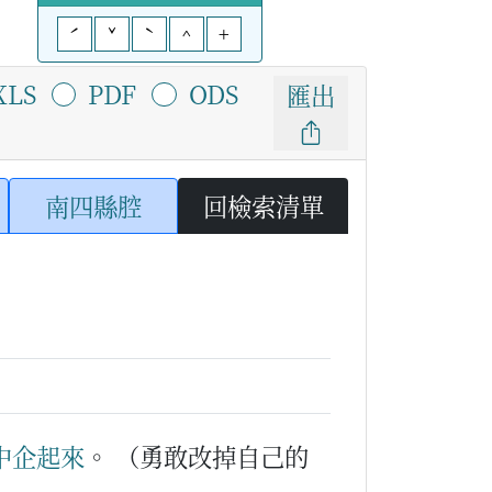
ˊ
ˇ
ˋ
^
+
XLS
PDF
ODS
匯出
南四縣腔
回檢索清單
中
企起來
。
（勇敢改掉自己的