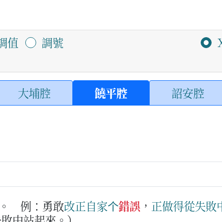
調值
調號
大埔腔
饒平腔
詔安腔
。
例：勇敢
改正
自家
个
錯誤
，
正做得
從
失敗
失敗中站起來。）