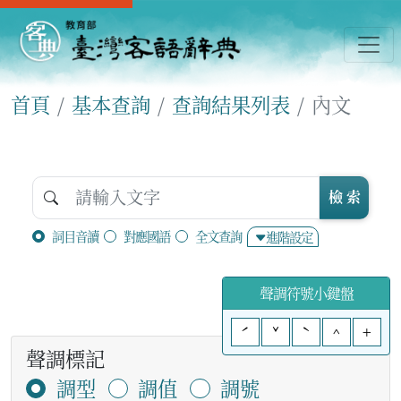
首頁
基本查詢
查詢結果列表
內文
檢 索
詞目音讀
對應國語
全文查詢
進階設定
聲調符號小鍵盤
ˊ
ˇ
ˋ
^
+
聲調標記
調型
調值
調號