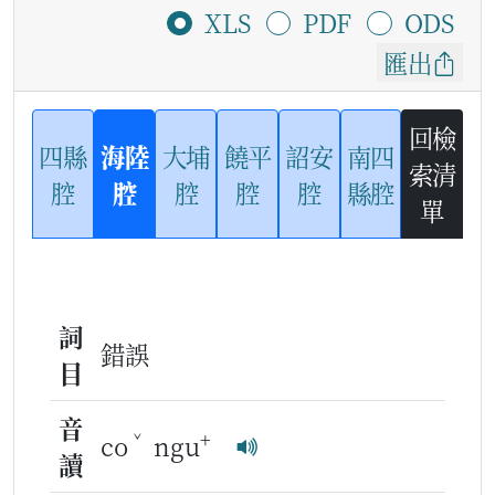
XLS
PDF
ODS
匯出
回檢
四縣
海陸
大埔
饒平
詔安
南四
索清
腔
腔
腔
腔
腔
縣腔
單
詞
錯誤
目
音
ˇ
+
co
ngu
讀