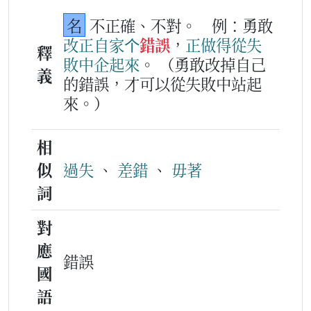
名
不正確、不對。
例：勇敢
改正
自家
个
錯誤
，
正做得
從
失
釋
敗
中
企起來
。
（勇敢改掉自己
義
的錯誤，才可以從失敗中站起
來。）
相
似
過失
、
差錯
、
毋著
詞
對
應
錯誤
國
語