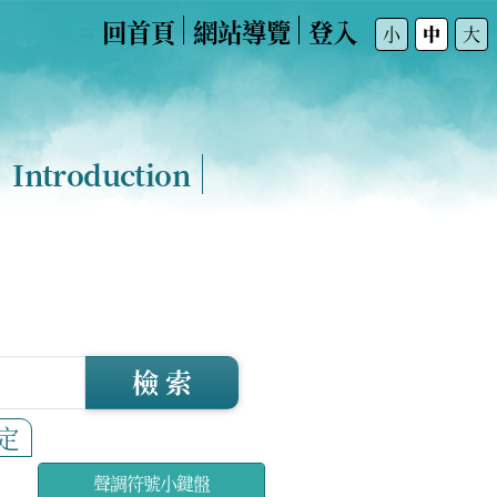
回首頁
網站導覽
登入
:::
小
中
大
Introduction
檢 索
定
聲調符號小鍵盤