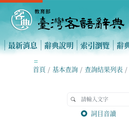
最新消息
辭典說明
索引瀏覽
辭
:::
首頁
基本查詢
查詢結果列表
詞目音讀