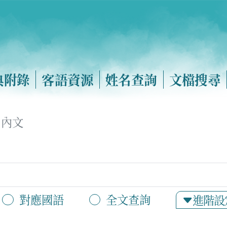
典附錄
客語資源
姓名查詢
文檔搜尋
內文
對應國語
全文查詢
進階設