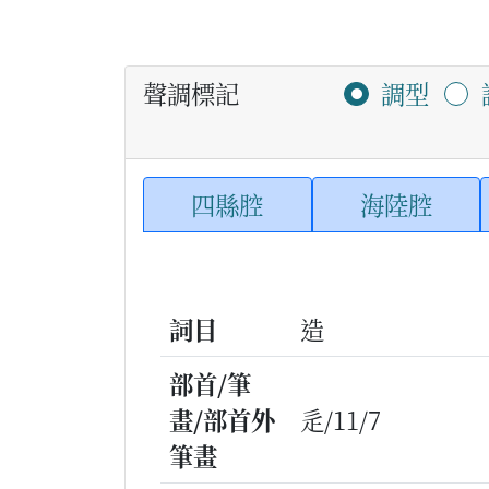
聲調標記
調型
四縣腔
海陸腔
詞目
造
部首/筆
畫/部首外
辵/11/7
筆畫