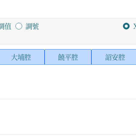
調值
調號
大埔腔
饒平腔
詔安腔