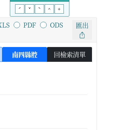
ˊ
ˇ
ˋ
^
+
XLS
PDF
ODS
匯出
南四縣腔
回檢索清單