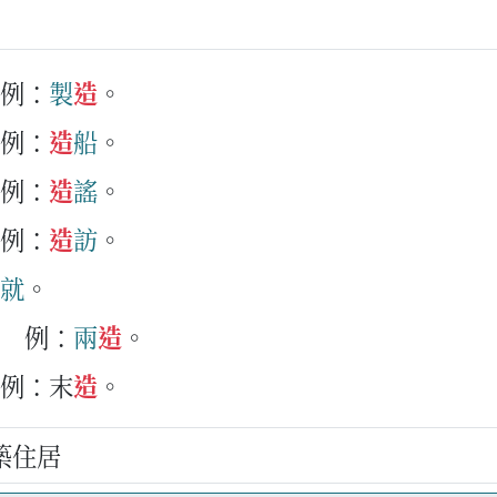
例：
製
造
。
例：
造
船
。
例：
造
謠
。
例：
造
訪
。
就
。
例：
兩
造
。
例：末
造
。
築住居