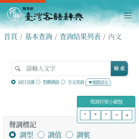
首頁
基本查詢
查詢結果列表
內文
檢 索
詞目音讀
對應國語
全文查詢
進階設定
聲調符號小鍵盤
ˊ
ˇ
ˋ
^
+
聲調標記
調型
調值
調號