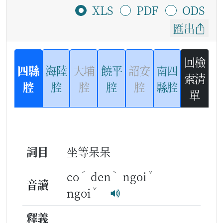
XLS
PDF
ODS
匯出
回檢
四縣
海陸
大埔
饒平
詔安
南四
索清
腔
腔
腔
腔
腔
縣腔
單
詞目
坐等呆呆
ˊ
ˋ
ˇ
co
den
ngoi
音讀
ˇ
ngoi
釋義