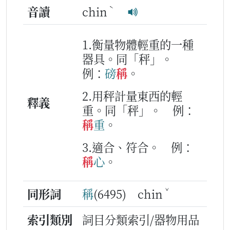
ˋ
音讀
chin
1.衡量物體輕重的一種
器具。同「秤」。
例：
磅
稱
。
2.用秤計量東西的輕
釋義
重。同「秤」。
例：
稱
重
。
3.適合、符合。
例：
稱
心
。
ˇ
同形詞
稱
(6495) chin
索引類別
詞目分類索引/器物用品