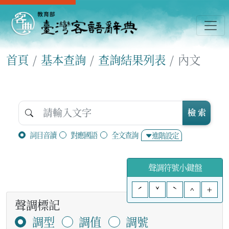
首頁
基本查詢
查詢結果列表
內文
檢 索
詞目音讀
對應國語
全文查詢
進階設定
聲調符號小鍵盤
ˊ
ˇ
ˋ
^
+
聲調標記
調型
調值
調號