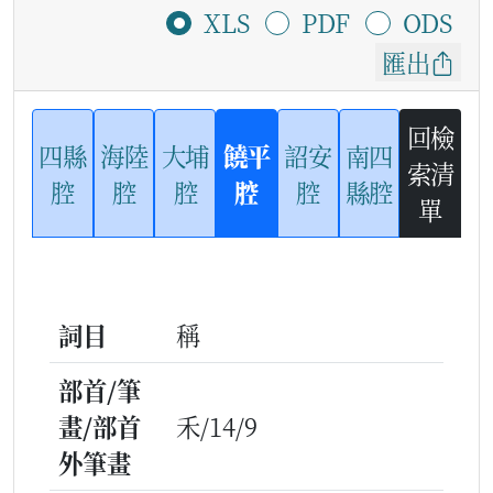
XLS
PDF
ODS
匯出
回檢
四縣
海陸
大埔
饒平
詔安
南四
索清
腔
腔
腔
腔
腔
縣腔
單
詞目
稱
部首/筆
畫/部首
禾/14/9
外筆畫