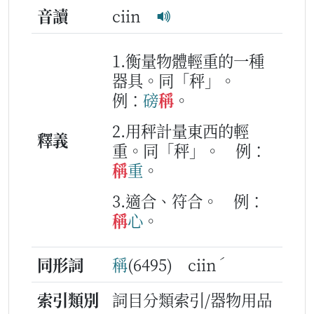
音讀
ciin
1.衡量物體輕重的一種
器具。同「秤」。
例：
磅
稱
。
2.用秤計量東西的輕
釋義
重。同「秤」。
例：
稱
重
。
3.適合、符合。
例：
稱
心
。
ˊ
同形詞
稱
(6495) ciin
索引類別
詞目分類索引/器物用品