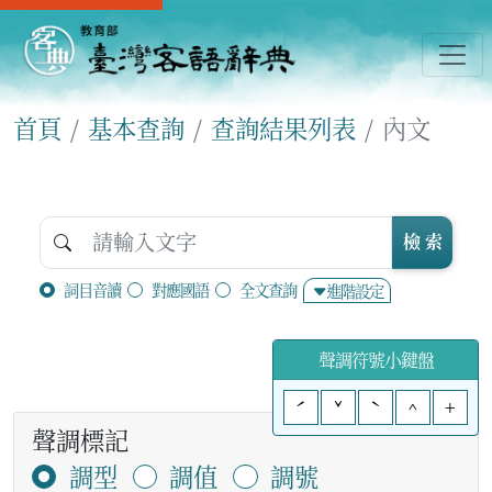
首頁
基本查詢
查詢結果列表
內文
檢 索
詞目音讀
對應國語
全文查詢
進階設定
聲調符號小鍵盤
ˊ
ˇ
ˋ
^
+
聲調標記
調型
調值
調號