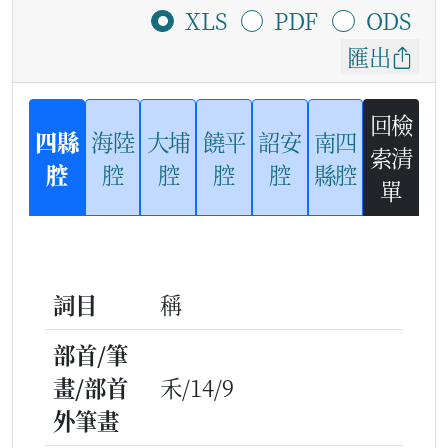
XLS
PDF
ODS
匯出
回檢
四縣
海陸
大埔
饒平
詔安
南四
索清
腔
腔
腔
腔
腔
縣腔
單
詞目
稱
部首/筆
畫/部首
禾/14/9
外筆畫