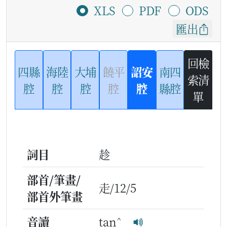
XLS
PDF
ODS
匯出
回檢
四縣
海陸
大埔
饒平
詔安
南四
索清
腔
腔
腔
腔
腔
縣腔
單
詞目
趁
部首/筆畫/
走/12/5
部首外筆畫
^
音讀
tan