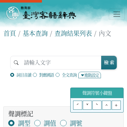
首頁
基本查詢
查詢結果列表
內文
檢 索
詞目音讀
對應國語
全文查詢
進階設定
聲調符號小鍵盤
ˊ
ˇ
ˋ
^
+
聲調標記
調型
調值
調號