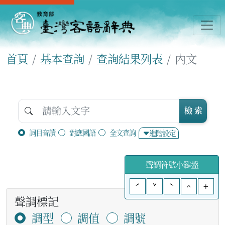
首頁
基本查詢
查詢結果列表
內文
檢 索
詞目音讀
對應國語
全文查詢
進階設定
聲調符號小鍵盤
ˊ
ˇ
ˋ
^
+
聲調標記
調型
調值
調號