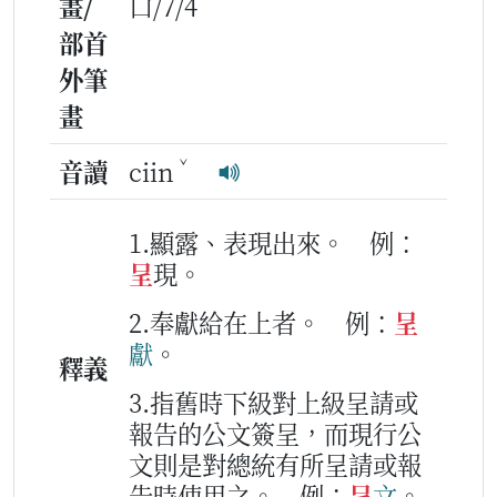
畫/
口/7/4
部首
外筆
畫
ˇ
音讀
ciin
1.顯露、表現出來。
例：
呈
現。
2.奉獻給在上者。
例：
呈
獻
。
釋義
3.指舊時下級對上級呈請或
報告的公文簽呈，而現行公
文則是對總統有所呈請或報
告時使用之。
例：
呈
文
。