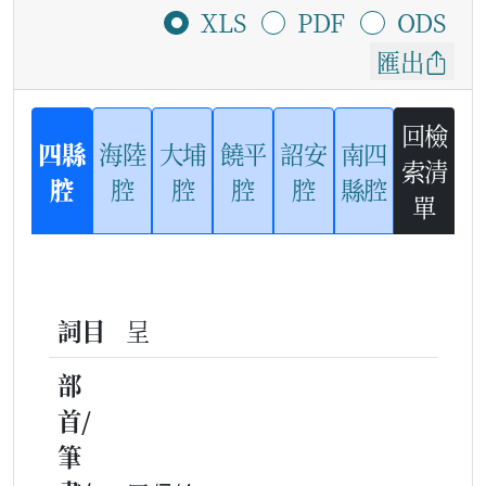
XLS
PDF
ODS
匯出
回檢
四縣
海陸
大埔
饒平
詔安
南四
索清
腔
腔
腔
腔
腔
縣腔
單
詞目
呈
部
首/
筆