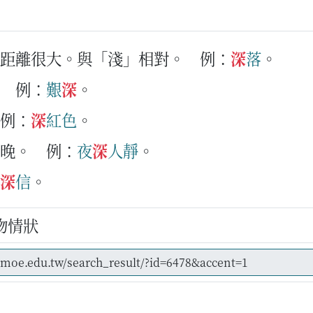
的距離很大。與「淺」相對。
例：
深
落
。
例：
艱
深
。
例：
深
紅色
。
或晚。
例：
夜
深
人
靜
。
深
信
。
物情狀