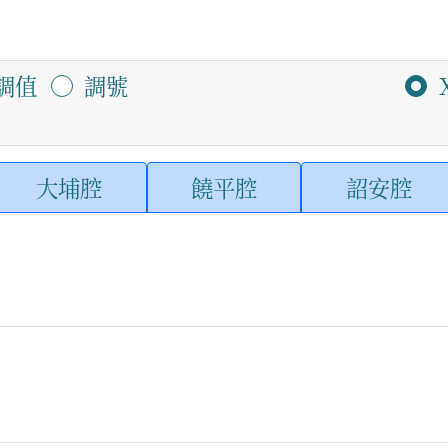
調值
調號
大埔腔
饒平腔
詔安腔