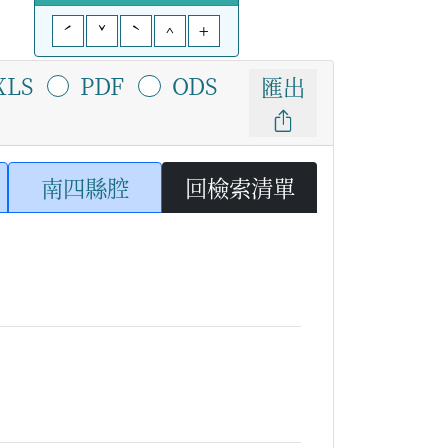
ˊ
ˇ
ˋ
^
+
XLS
PDF
ODS
匯出
南四縣腔
回檢索清單