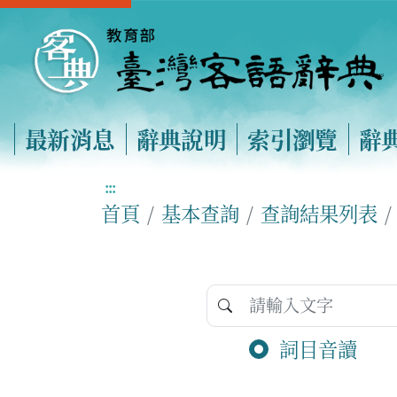
最新消息
辭典說明
索引瀏覽
辭
:::
首頁
基本查詢
查詢結果列表
詞目音讀