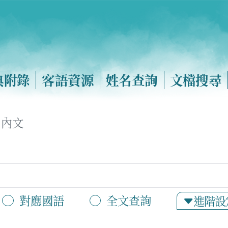
典附錄
客語資源
姓名查詢
文檔搜尋
內文
對應國語
全文查詢
進階設