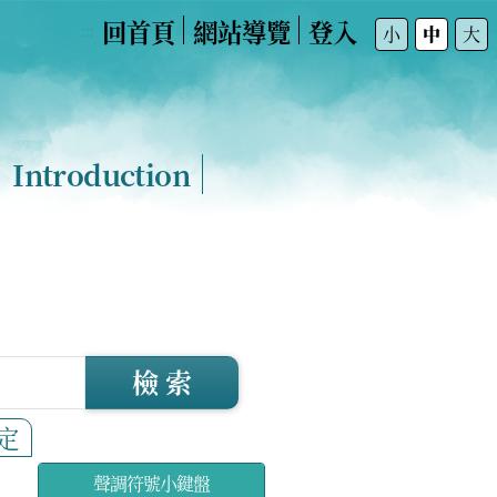
回首頁
網站導覽
登入
:::
小
中
大
Introduction
檢 索
定
聲調符號小鍵盤