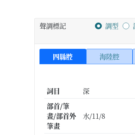
聲調標記
調型
四縣腔
海陸腔
詞目
深
部首/筆
畫/部首外
水/11/8
筆畫