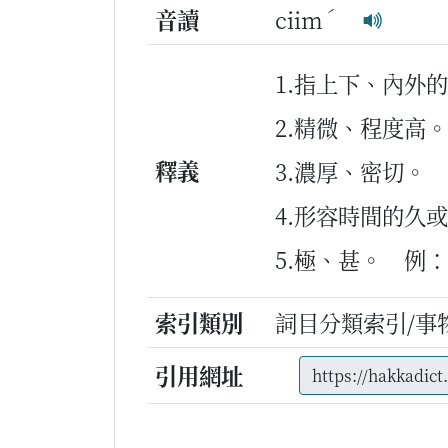
ˊ
音讀
ciim
1.指上下、內外
2.精微、程度高。
釋義
3.濃厚、密切。
4.形容時間的久
5.極、甚。
例：
索引類別
詞目分類索引/事
引用網址