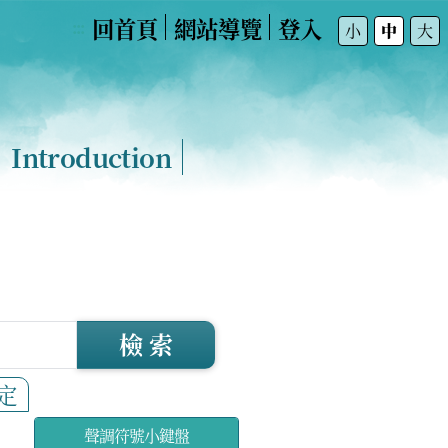
回首頁
網站導覽
登入
:::
小
中
大
Introduction
檢 索
定
聲調符號小鍵盤