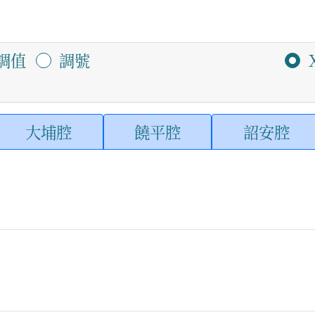
調值
調號
大埔腔
饒平腔
詔安腔