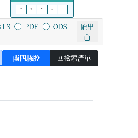
ˊ
ˇ
ˋ
^
+
XLS
PDF
ODS
匯出
南四縣腔
回檢索清單