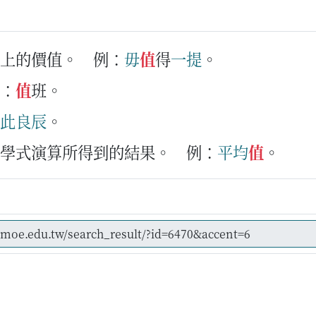
錢上的價值。
例：
毋
值
得
一
提
。
：
值
班。
此
良
辰
。
數學式演算所得到的結果。
例：
平均
值
。