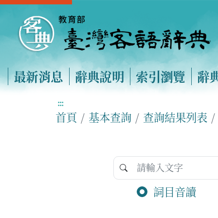
最新消息
辭典說明
索引瀏覽
辭
:::
首頁
基本查詢
查詢結果列表
詞目音讀