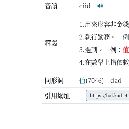
音讀
ciid
1.用來形容非金
2.執行勤務。
例
釋義
3.遇到。
例：
值
4.在數學上指依
同形詞
值
(7046) dad
引用網址