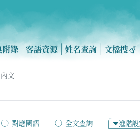
典附錄
客語資源
姓名查詢
文檔搜尋
內文
對應國語
全文查詢
進階設