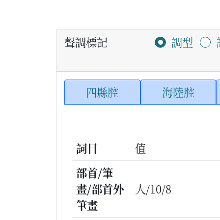
聲調標記
調型
四縣腔
海陸腔
詞目
值
部首/筆
畫/部首外
人/10/8
筆畫