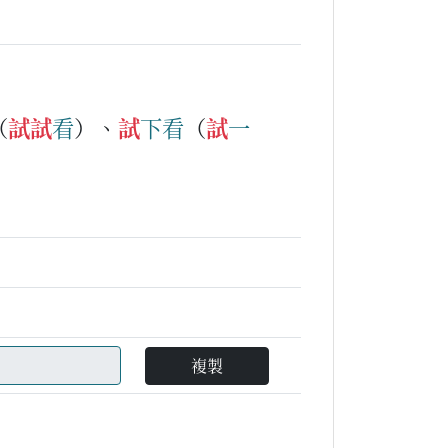
（
試
試
看
）、
試
下
看
（
試
一
複製