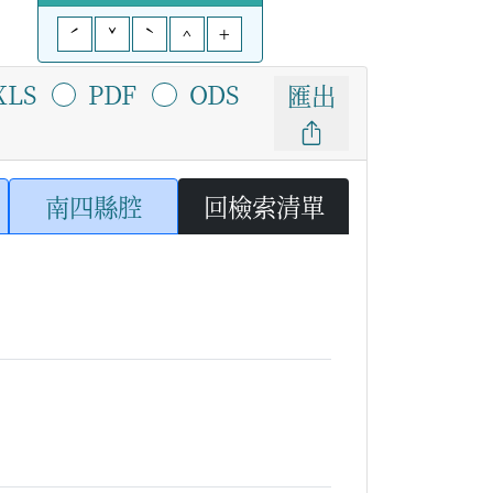
ˊ
ˇ
ˋ
^
+
XLS
PDF
ODS
匯出
南四縣腔
回檢索清單