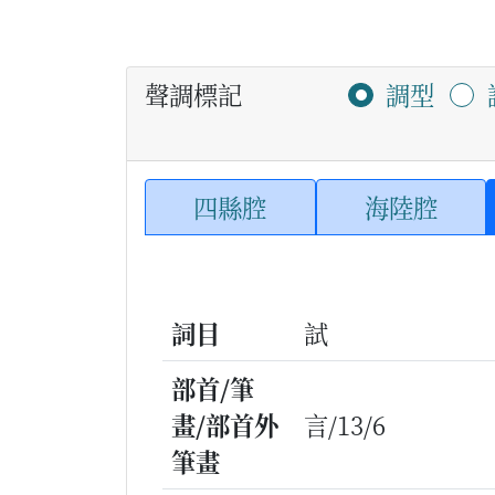
聲調標記
調型
四縣腔
海陸腔
詞目
試
部首/筆
畫/部首外
言/13/6
筆畫