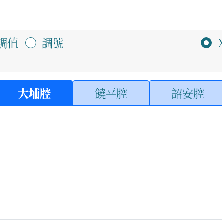
調值
調號
大埔腔
饒平腔
詔安腔