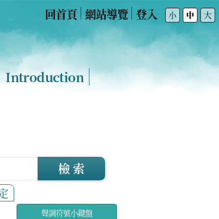
回首頁
網站導覽
登入
:::
小
中
大
Introduction
檢 索
定
聲調符號小鍵盤