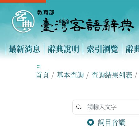
最新消息
辭典說明
索引瀏覽
辭
:::
首頁
基本查詢
查詢結果列表
詞目音讀