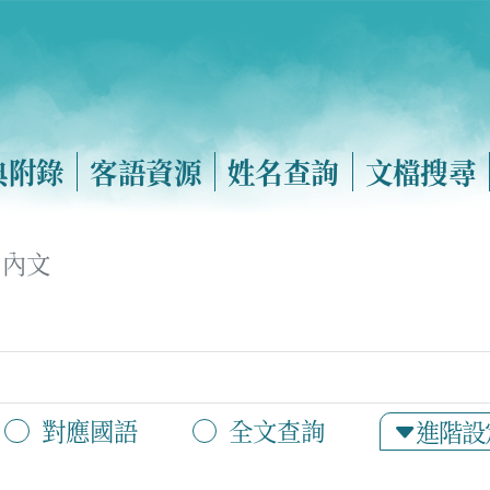
典附錄
客語資源
姓名查詢
文檔搜尋
內文
對應國語
全文查詢
進階設