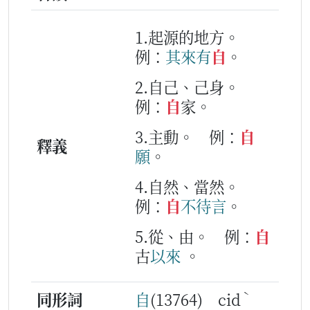
1.起源的地方。
例：
其
來
有
自
。
2.自己、己身。
例：
自
家。
3.主動。
例：
自
釋義
願
。
4.自然、當然。
例：
自
不
待
言
。
5.從、由。
例：
自
古
以來
。
ˋ
同形詞
自
(13764) cid