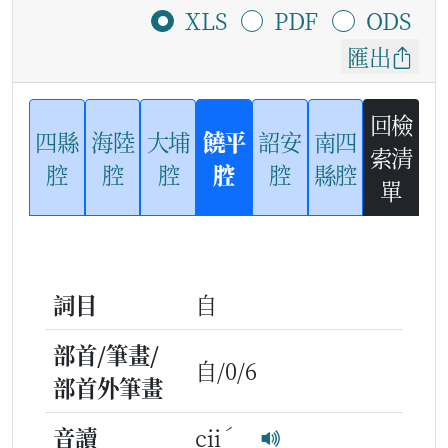
XLS
PDF
ODS
匯出
回檢
四縣
海陸
大埔
饒平
詔安
南四
索清
腔
腔
腔
腔
腔
縣腔
單
詞目
自
部首/筆畫/
自/0/6
部首外筆畫
ˊ
音讀
cii