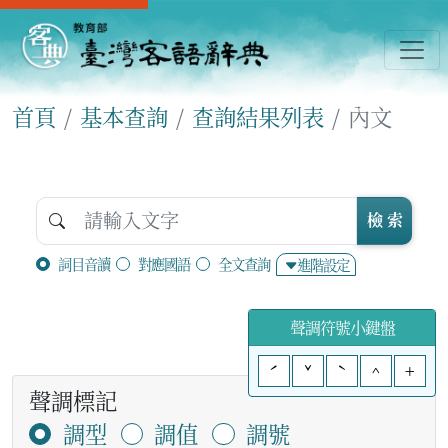
首頁
基本查詢
查詢結果列表
內文
檢 索
詞目音讀
對應國語
全文查詢
進階設定
聲調符號小鍵盤
ˊ
ˇ
ˋ
^
+
聲調標記
調型
調值
調號