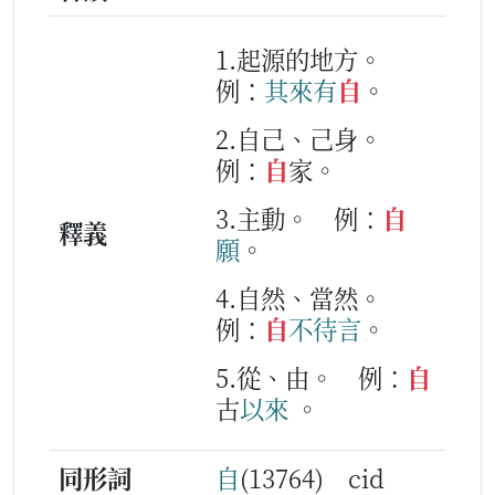
1.起源的地方。
例：
其
來
有
自
。
2.自己、己身。
例：
自
家。
3.主動。
例：
自
釋義
願
。
4.自然、當然。
例：
自
不
待
言
。
5.從、由。
例：
自
古
以來
。
同形詞
自
(13764) cid