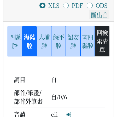
XLS
PDF
ODS
匯出
回檢
四縣
海陸
大埔
饒平
詔安
南四
索清
腔
腔
腔
腔
腔
縣腔
單
詞目
自
部首/筆畫/
自/0/6
部首外筆畫
+
音讀
cii