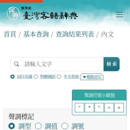
首頁
基本查詢
查詢結果列表
內文
檢 索
詞目音讀
對應國語
全文查詢
進階設定
聲調符號小鍵盤
ˊ
ˇ
ˋ
^
+
聲調標記
調型
調值
調號