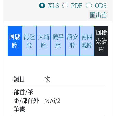
XLS
PDF
ODS
匯出
回檢
四縣
海陸
大埔
饒平
詔安
南四
索清
腔
腔
腔
腔
腔
縣腔
單
詞目
次
部首/筆
畫/部首外
欠/6/2
筆畫