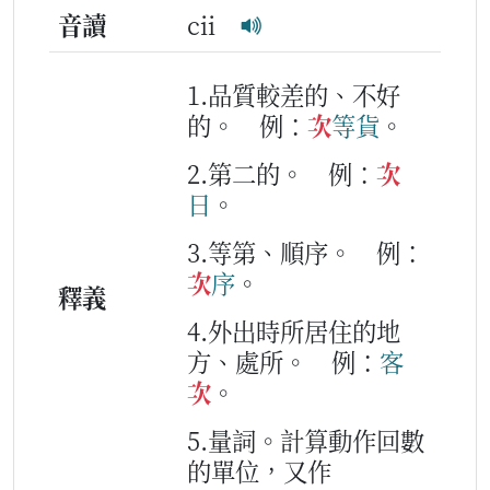
音讀
cii
1.品質較差的、不好
的。
例：
次
等
貨
。
2.第二的。
例：
次
日
。
3.等第、順序。
例：
次
序
。
釋義
4.外出時所居住的地
方、處所。
例：
客
次
。
5.量詞。計算動作回數
的單位，又作