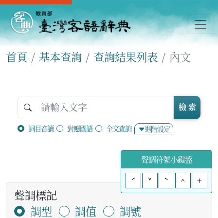
首頁
基本查詢
查詢結果列表
內文
檢 索
詞目音讀
對應國語
全文查詢
進階設定
聲調符號小鍵盤
ˊ
ˇ
ˋ
^
+
聲調標記
調型
調值
調號