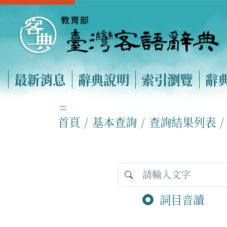
最新消息
辭典說明
索引瀏覽
辭
:::
首頁
基本查詢
查詢結果列表
詞目音讀