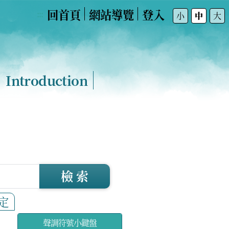
回首頁
網站導覽
登入
:::
小
中
大
Introduction
檢 索
定
聲調符號小鍵盤