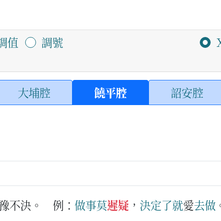
調值
調號
大埔腔
饒平腔
詔安腔
豫不決。
例：
做事
莫
遲疑
，
決定
了
就
愛
去
做