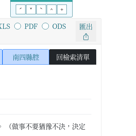
ˊ
ˇ
ˋ
^
+
XLS
PDF
ODS
匯出
南四縣腔
回檢索清單
。
（做事不要猶豫不決，決定