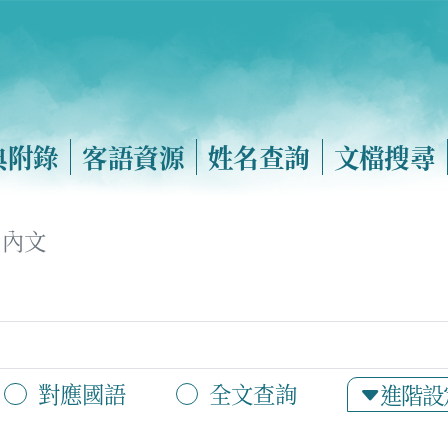
典附錄
客語資源
姓名查詢
文檔搜尋
內文
對應國語
全文查詢
進階設