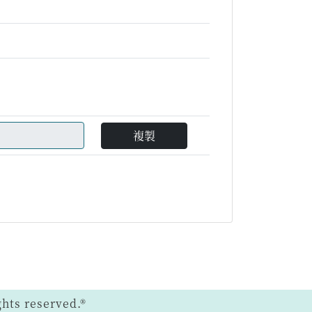
複製
ts reserved.®