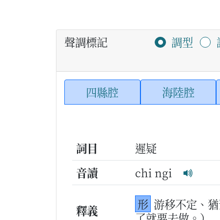
聲調標記
調型
四縣腔
海陸腔
詞目
遲疑
音讀
chi ngi
形
游移不定、猶
釋義
了就要去做。）