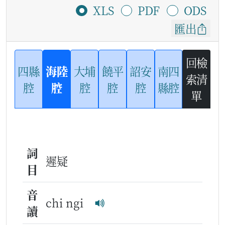
XLS
PDF
ODS
匯出
回檢
四縣
海陸
大埔
饒平
詔安
南四
索清
腔
腔
腔
腔
腔
縣腔
單
詞
遲疑
目
音
chi ngi
讀