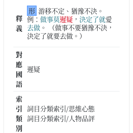
形
游移不定、猶豫不決。
釋
例：
做事
莫
遲疑
，
決定
了
就
愛
去
做
。
（做事不要猶豫不決，
義
決定了就要去做。）
對
應
遲疑
國
語
索
引
詞目分類索引/思維心態
類
詞目分類索引/人物品評
別