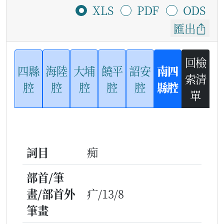
XLS
PDF
ODS
匯出
回檢
四縣
海陸
大埔
饒平
詔安
南四
索清
腔
腔
腔
腔
腔
縣腔
單
詞目
痴
部首/筆
畫/部首外
疒/13/8
筆畫