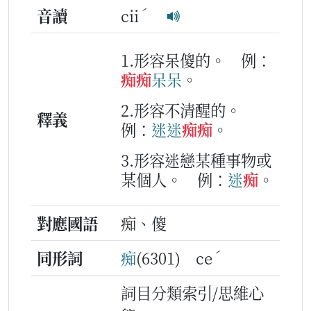
ˊ
音讀
cii
1.形容呆傻的。
例：
痴
痴
呆呆
。
2.形容不清醒的。
釋義
例：
迷
迷
痴
痴
。
3.形容迷戀某種事物或
某個人。
例：
迷
痴
。
對應國語
痴、傻
ˊ
同形詞
痴
(6301) ce
詞目分類索引/思維心