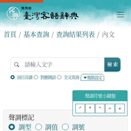
首頁
基本查詢
查詢結果列表
內文
檢 索
詞目音讀
對應國語
全文查詢
進階設定
聲調符號小鍵盤
ˊ
ˇ
ˋ
^
+
聲調標記
調型
調值
調號