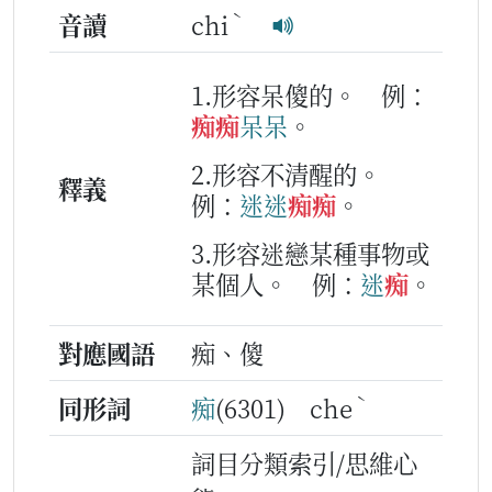
ˋ
音讀
chi
1.形容呆傻的。
例：
痴
痴
呆呆
。
2.形容不清醒的。
釋義
例：
迷
迷
痴
痴
。
3.形容迷戀某種事物或
某個人。
例：
迷
痴
。
對應國語
痴、傻
ˋ
同形詞
痴
(6301) che
詞目分類索引/思維心