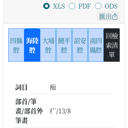
XLS
PDF
ODS
匯出
回檢
四縣
海陸
大埔
饒平
詔安
南四
索清
腔
腔
腔
腔
腔
縣腔
單
詞目
痴
部首/筆
畫/部首外
疒/13/8
筆畫