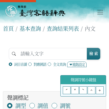
首頁
基本查詢
查詢結果列表
內文
檢 索
詞目音讀
對應國語
全文查詢
進階設定
聲調符號小鍵盤
ˊ
ˇ
ˋ
^
+
聲調標記
調型
調值
調號