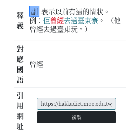
副
表示以前有過的情狀。
釋
例：
佢
曾經
去
過
臺
東
尞
。
（他
義
曾經去過臺東玩。）
對
應
曾經
國
語
引
用
網
複製
址