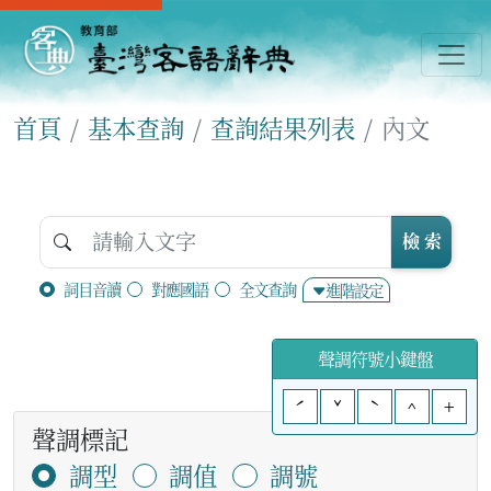
首頁
基本查詢
查詢結果列表
內文
檢 索
詞目音讀
對應國語
全文查詢
進階設定
聲調符號小鍵盤
ˊ
ˇ
ˋ
^
+
聲調標記
調型
調值
調號