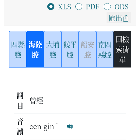
XLS
PDF
ODS
匯出
回檢
四縣
海陸
大埔
饒平
詔安
南四
索清
腔
腔
腔
腔
腔
縣腔
單
詞
曾經
目
音
ˋ
cen gin
讀