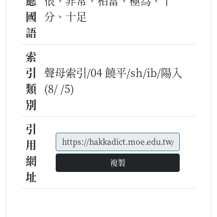
應
很、非常、相當、極為、十
國
分、十足
語
索
引
聲母索引/04 饒平/sh/ib/陽入
類
(8/ /5)
別
引
用
網
複製
址