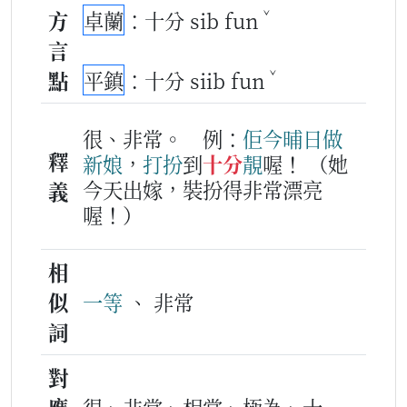
ˇ
方
卓蘭
：十分 sib fun
言
ˇ
點
平鎮
：十分 siib fun
很、非常。
例：
佢
今晡日
做
釋
新娘
，
打扮
到
十分
靚
喔！
（她
今天出嫁，裝扮得非常漂亮
義
喔！）
相
似
一等
、 非常
詞
對