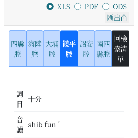
XLS
PDF
ODS
匯出
回檢
四縣
海陸
大埔
饒平
詔安
南四
索清
腔
腔
腔
腔
腔
縣腔
單
詞
十分
目
音
ˇ
shib fun
讀