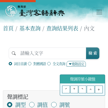
首頁
基本查詢
查詢結果列表
內文
檢 索
詞目音讀
對應國語
全文查詢
進階設定
聲調符號小鍵盤
ˊ
ˇ
ˋ
^
+
聲調標記
調型
調值
調號