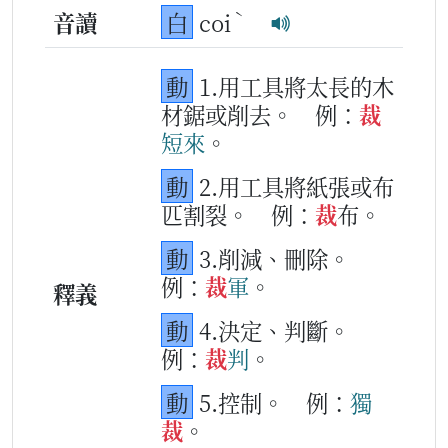
ˋ
音讀
白
coi
動
1.用工具將太長的木
材鋸或削去。
例：
裁
短
來
。
動
2.用工具將紙張或布
匹割裂。
例：
裁
布。
動
3.削減、刪除。
例：
裁
軍
。
釋義
動
4.決定、判斷。
例：
裁
判
。
動
5.控制。
例：
獨
裁
。