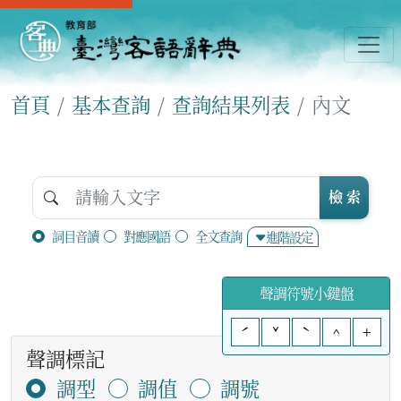
首頁
基本查詢
查詢結果列表
內文
檢 索
詞目音讀
對應國語
全文查詢
進階設定
聲調符號小鍵盤
ˊ
ˇ
ˋ
^
+
聲調標記
調型
調值
調號