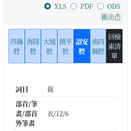
XLS
PDF
ODS
匯出
回檢
四縣
海陸
大埔
饒平
詔安
南四
索清
腔
腔
腔
腔
腔
縣腔
單
詞目
裁
部首/筆
畫/部首
衣/12/6
外筆畫