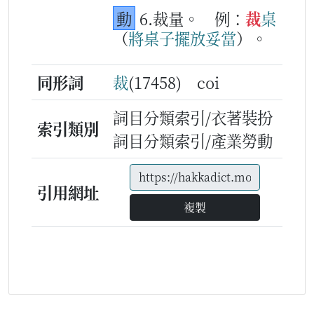
動
6.裁量。
例：
裁
桌
（
將
桌
子
擺
放
妥當
）。
同形詞
裁
(17458) coi
詞目分類索引/衣著裝扮
索引類別
詞目分類索引/產業勞動
引用網址
複製